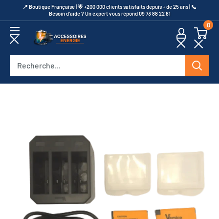
Passer
​📍​ Boutique Française | 🌟 +200 000 clients satisfaits depuis + de 25 ans | 📞​
Besoin d’aide ? Un expert vous répond 09 73 88 22 81
au
0
contenu
Accessoires
Energie