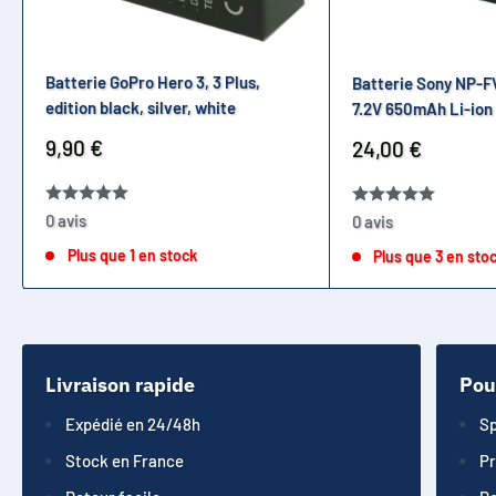
Batterie GoPro Hero 3, 3 Plus,
Batterie Sony NP-F
edition black, silver, white
7.2V 650mAh Li-ion
Prix
9,90 €
Prix
24,00 €
réduit
réduit
0 avis
0 avis
Plus que 1 en stock
Plus que 3 en sto
Livraison rapide
Pou
Expédié en 24/48h
Sp
Stock en France
Pr