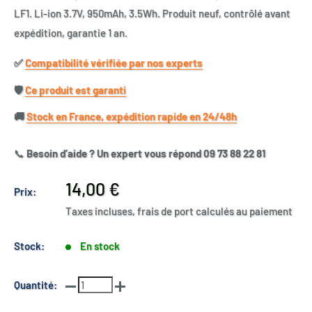
LF1. Li-ion 3.7V, 950mAh, 3.5Wh. Produit neuf, contrôlé avant
expédition, garantie 1 an.
✅​
Compatibilité vérifiée par nos experts
🛡️​
Ce produit est garanti
🚚​
Stock en France, expédition rapide en 24/48h
📞
Besoin d’aide ? Un expert vous répond 09 73 88 22 81
Prix
14,00 €
Prix:
réduit
Taxes incluses, frais de port calculés au paiement
Stock:
En stock
Quantité: