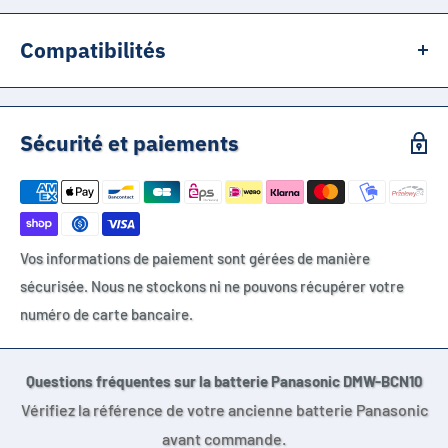
Compatibilités
Panasonic DMW-BCN10
Panasonic DMWBCN10
Sécurité et paiements
Panasonic DMW-BCN10E
Panasonic DMW-BCN10PP
Panasonic Lumix DMC-LF1
Vos informations de paiement sont gérées de manière
Panasonic DMC-LF1
sécurisée. Nous ne stockons ni ne pouvons récupérer votre
Panasonic DMCLF1
numéro de carte bancaire.
Panasonic Lumix LF1
Questions fréquentes sur la batterie Panasonic DMW-BCN10
Vérifiez la référence de votre ancienne batterie Panasonic
avant commande.