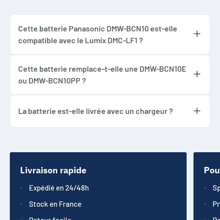
Cette batterie Panasonic DMW-BCN10 est-elle
compatible avec le Lumix DMC-LF1 ?
Oui, cette batterie Panasonic DMW-BCN10 est
compatible avec l’appareil photo Panasonic
Cette batterie remplace-t-elle une DMW-BCN10E
ou DMW-BCN10PP ?
Lumix DMC-LF1. Vérifiez toujours la référence
Oui, elle peut remplacer les références
inscrite sur votre ancienne batterie avant
Panasonic DMW-BCN10, DMW-BCN10E et
commande.
La batterie est-elle livrée avec un chargeur ?
DMW-BCN10PP, sous réserve de compatibilité
Non, cette fiche correspond uniquement à la
avec votre appareil photo.
batterie compatible. Le chargeur n’est pas
inclus et doit être commandé séparément si
nécessaire.
Livraison rapide
Pou
Expédié en 24/48h
Sp
Stock en France
Pr
Retour facile
Re