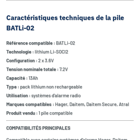
Caractéristiques techniques de la pile
BATLi-02
Référence compatible :
BATLi-02
Technologie :
lithium Li-SOCl2
Configuration :
2 x 3.6V
Tension nominale totale :
7.2V
Capacité :
13Ah
Type :
pack lithium non rechargeable
Utilisation :
systèmes d’alarme radio
Marques compatibles :
Hager, Daitem, Daitem Secure, Atral
Produit vendu :
1 pile compatible
COMPATIBILITÉS PRINCIPALES
Compatible avec certains systèmes d’alarme Hager, Daitem,