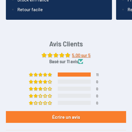
Retour facile
Re
Avis Clients
5.00 sur 5
Basé sur 11 avis
11
0
0
0
0
Écrire un avis