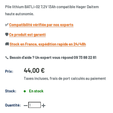
Pile lithium BATLi-02 7,2V 13Ah compatible Hager Daitem
haute autonomie.
✅​
Compatibilité vérifiée par nos experts
🛡️​
Ce produit est garanti
🚚​
Stock en France, expédition rapide en 24/48h
📞
Besoin d’aide ? Un expert vous répond 09 73 88 22 81
Prix
44,00 €
Prix:
réduit
Taxes incluses, frais de port calculés au paiement
Stock:
En stock
Quantité: