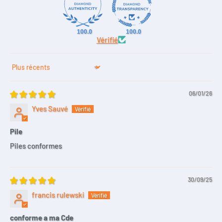
100.0
100.0
Vérifié
Sort by
06/01/26
Yves Sauvé
Pile
Piles conformes
30/09/25
francis rulewski
conforme a ma Cde