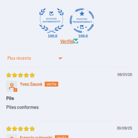
100.0
100.0
Vérifié
Sort by
06/01/26
Yves Sauvé
Pile
Piles conformes
30/09/25
francis rulewski