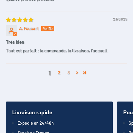
23/01/25
A. Foucart
Très bien
Tout est parfait : la commande, la livraison, l’accueil.
1
2
3
Livraison rapide
Pou
Expédié en 24/48h
Sp
Stock en France
Pr