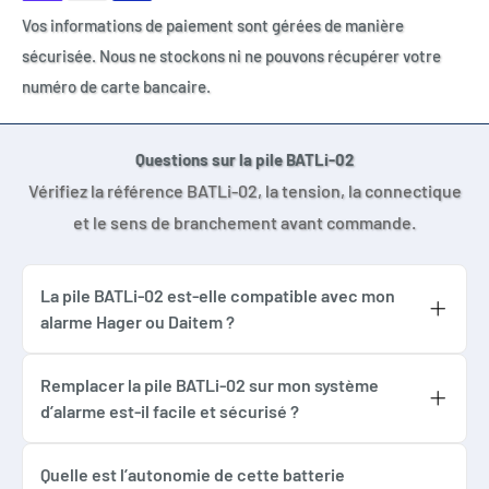
Vos informations de paiement sont gérées de manière
sécurisée. Nous ne stockons ni ne pouvons récupérer votre
numéro de carte bancaire.
Questions sur la pile BATLi-02
Vérifiez la référence BATLi-02, la tension, la connectique
et le sens de branchement avant commande.
La pile BATLi-02 est-elle compatible avec mon
alarme Hager ou Daitem ?
Oui, si votre système utilise bien une
référence BATLi-02 compatible. Vérifiez
Remplacer la pile BATLi-02 sur mon système
d’alarme est-il facile et sécurisé ?
toujours la référence exacte inscrite sur
Le remplacement de la pile BATLi-02 Hager
l’ancienne pile avant remplacement.
Daitem est simple et peut être réalisé
Quelle est l’autonomie de cette batterie