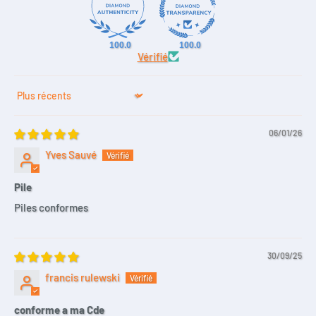
100.0
100.0
Vérifié
Sort by
06/01/26
Yves Sauvé
Pile
Piles conformes
30/09/25
francis rulewski
conforme a ma Cde