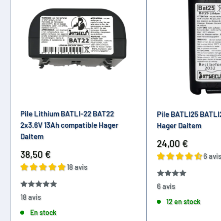
Pile Lithium BATLI-22 BAT22
Pile BATLI25 BATLI
2x3.6V 13Ah compatible Hager
Hager Daitem
Daitem
Prix
24,00 €
réduit
Prix
38,50 €
6 avi
réduit
18 avis
6 avis
18 avis
12 en stock
En stock