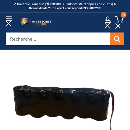
Passer
​📍​ Boutique Française | 🌟 +200 000 clients satisfaits depuis + de 25 ans | 📞​
Besoin d’aide ? Un expert vous répond 09 73 88 22 81
au
0
contenu
Accessoires
Energie