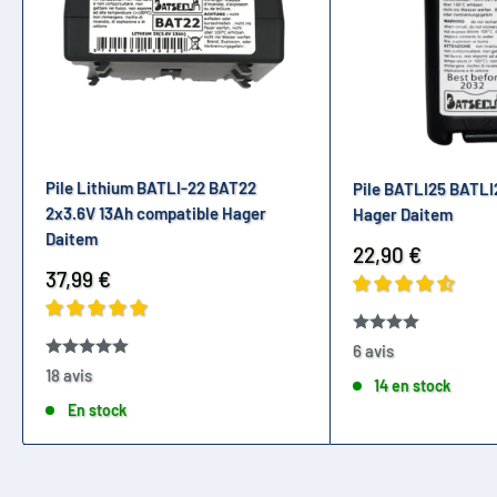
Pile Lithium BATLI-22 BAT22
Pile BATLI25 BATLI
2x3.6V 13Ah compatible Hager
Hager Daitem
Daitem
Prix
22,90 €
réduit
Prix
37,99 €
réduit
6 avis
18 avis
14 en stock
En stock