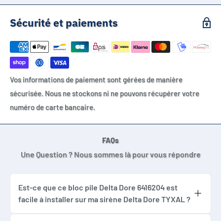
Delta Dore TYXAL SERX
Sécurité et paiements
Delta Dore TYXAL SEFX
Delta Dore TYXAL SEFRX
Talco Sirx
Talco Syderal SE
Vos informations de paiement sont gérées de manière
EVOLOGY
sécurisée. Nous ne stockons ni ne pouvons récupérer votre
Bloc BPX
numéro de carte bancaire.
6416204
6401021
6404015
FAQs
6404016
Une Question ? Nous sommes là pour vous répondre
Est-ce que ce bloc pile Delta Dore 6416204 est
facile à installer sur ma sirène Delta Dore TYXAL ?
Oui, absolument ! Ce bloc pile est conçu pour