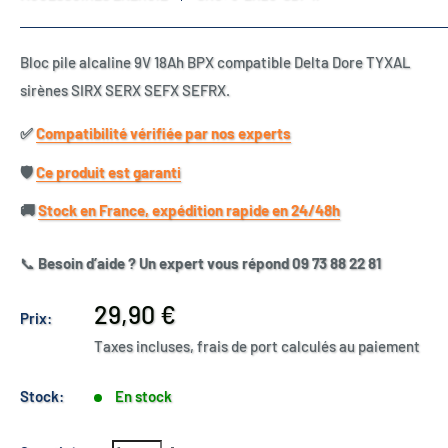
Bloc pile alcaline 9V 18Ah BPX compatible Delta Dore TYXAL
sirènes SIRX SERX SEFX SEFRX.
✅​
Compatibilité vérifiée par nos experts
🛡️​
Ce produit est garanti
🚚​
Stock en France, expédition rapide en 24/48h
📞
Besoin d’aide ? Un expert vous répond 09 73 88 22 81
Prix
29,90 €
Prix:
réduit
Taxes incluses, frais de port calculés au paiement
Stock:
En stock