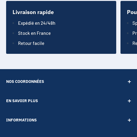
Livraison rapide
Pou
Expédié en 24/48h
Sp
Stock en France
Pr
Retour facile
Re
NOS COORDONNÉES
SARL POINT ENERGIE
EN SAVOIR PLUS
20 Rue de Lépante
Contact
06000 NICE
INFORMATIONS
A propos
Tél :
09 73 88 22 81
Notre blog
Votre vie privée