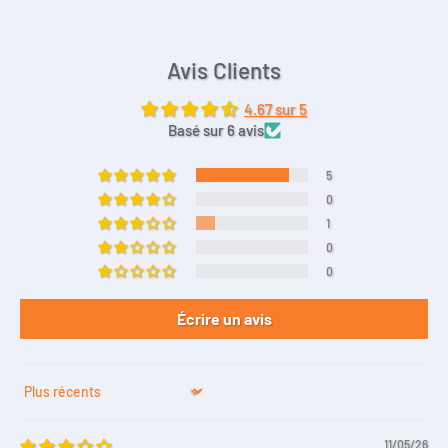
Avis Clients
4.67 sur 5
Basé sur 6 avis
5
0
1
0
0
Écrire un avis
Sort by
11/05/26