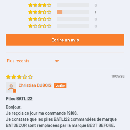
0
121-21X
1
131-21X
0
141-21X
0
142-21X
Écrire un avis
143-21X
DP8156X
DP8161X
Sort by
DP8162X
DP8163X
11/05/26
DP8164X
Christian DUBOIS
S141-22X
S142-22X
Piles BATLI22
S143-22X
Bonjour,
Je reçois ce jour ma commande 19186.
S232-22X
Je constate que les piles BATLI22 commandées de marque
S233-22X
BATSECUR sont remplacées par la marque BEST BEFORE.
S234-22X