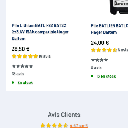
Pile Lithium BATLI-22 BAT22
Pile BATLI25 BATLI
2x3.6V 13Ah compatible Hager
Hager Daitem
Daitem
Prix
24,00 €
réduit
Prix
38,50 €
6 avi
réduit
18 avis
6 avis
18 avis
13 en stock
En stock
Avis Clients
4.67 sur 5