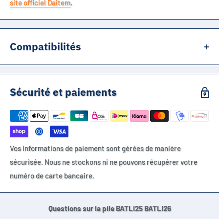
site officiel Daitem
.
Compatibilités
BATLI25
BATLI26
Sécurité et paiements
BAT25
BAT26
BATLI-25
BATLI-26
Vos informations de paiement sont gérées de manière
Hager
sécurisée. Nous ne stockons ni ne pouvons récupérer votre
Daitem
numéro de carte bancaire.
Logisty
Diagral
Atral
Questions sur la pile BATLI25 BATLI26
620-21F