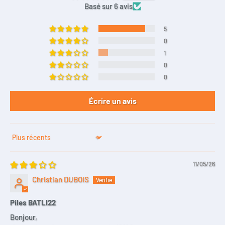
Basé sur 6 avis
5
0
1
0
0
Écrire un avis
Sort by
11/05/26
Christian DUBOIS
Piles BATLI22
Bonjour,