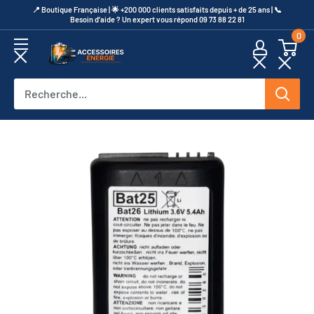
Passer
​📍​ Boutique Française | 🌟 +200 000 clients satisfaits depuis + de 25 ans | 📞​
Besoin d’aide ? Un expert vous répond 09 73 88 22 81
au
0
contenu
Accessoires
Energie