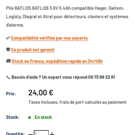
Pile BATLI25 BATLI26 3.6V 5.4Ah compatible Hager, Daitem,
Logisty, Diagral et Atral pour détecteurs, claviers et systèmes
d’alarme.
✅​
Compatibilité vérifiée par nos experts
🛡️​
Ce produit est garanti
🚚​
Stock en France, expédition rapide en 24/48h
📞
Besoin d’aide ? Un expert vous répond 09 73 88 22 81
Prix
24,00 €
Prix:
réduit
Taxes incluses, frais de port calculés au paiement
Stock:
En stock
Quantité: