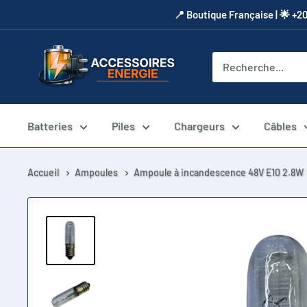
Passer
​📍​ Boutique Française | 🌟 +2
au
contenu
Accessoires
Energie
Batteries
Piles
Chargeurs
Câbles
Accueil
Ampoules
Ampoule à incandescence 48V E10 2.8W