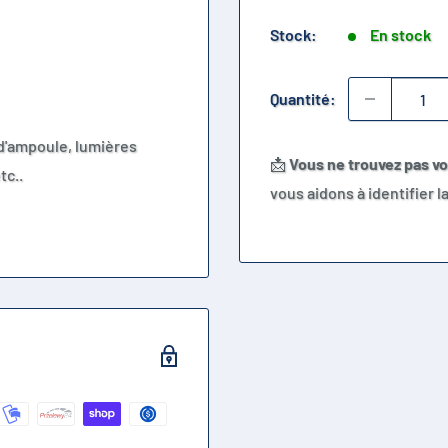
Stock:
En stock
Quantité:
d'ampoule, lumières
📩
Vous ne trouvez pas v
tc..
vous aidons à identifier 