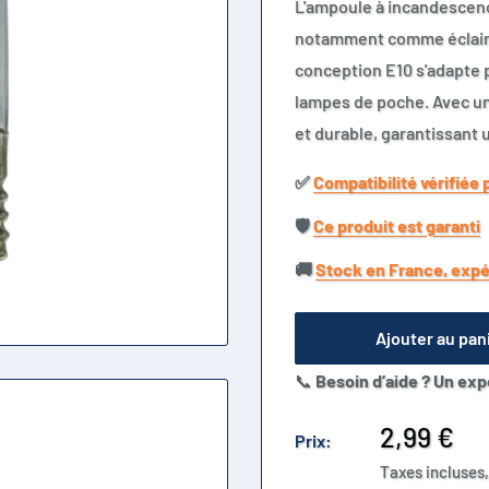
L'ampoule à incandescenc
notamment comme éclair
conception E10 s'adapte 
lampes de poche. Avec un
et durable, garantissant u
✅​
Compatibilité vérifiée 
🛡️​
Ce produit est garanti
🚚​
Stock en France, expé
Ajouter au pan
📞
Besoin d’aide ? Un exp
Prix
2,99 €
Prix:
réduit
Taxes incluses,