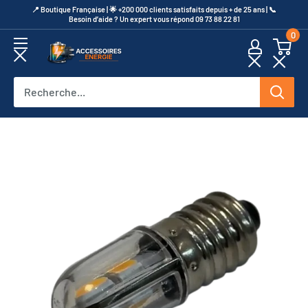
Passer
​📍​ Boutique Française | 🌟 +200 000 clients satisfaits depuis + de 25 ans | 📞​
Besoin d’aide ? Un expert vous répond 09 73 88 22 81
au
0
contenu
Accessoires
Energie