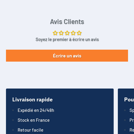
Avis Clients
Soyez le premier à écrire un avis
Écrire un avis
Livraison rapide
Pou
Expédié en 24/48h
Sp
Stock en France
Pr
Retour facile
Re