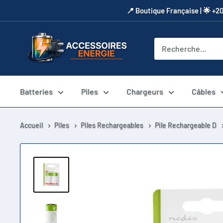
Passer
​📍​ Boutique Française | 🌟 +2
au
contenu
Accessoires
Energie
Batteries
Piles
Chargeurs
Câbles
Accueil
Piles
Piles Rechargeables
Pile Rechargeable D