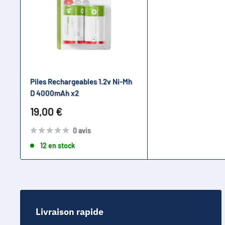
Piles Rechargeables 1.2v Ni-Mh
D 4000mAh x2
Prix
19,00 €
réduit
0 avis
12 en stock
Livraison rapide