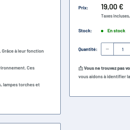
Prix
19,00 €
Prix:
réduit
Taxes incluses,
Stock:
En stock
Quantité:
. Grâce à leur fonction
nvironnement. Ces
📩
Vous ne trouvez pas v
vous aidons à identifier 
s, lampes torches et