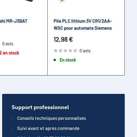
ishi MR-J3BAT
Pile PLC lithium 3V CR1/2AA-
Pi
WSC pour automate Siemens
av
Prix
Pr
12,98 €
14
0 avis
réduit
ré
0 avis
2 en stock
En stock
Support professionnel
Conseils techniques personnalisés
Suivi avant et après commande