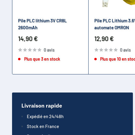
Pile PLC lithium 3V CR8L
Pile PLC Lithium 3.6
2600mAh
automate OMRON
Prix
Prix
14,90 €
12,90 €
réduit
réduit
0 avis
0 avis
Plus que 3 en stock
Plus que 10 en sto
Livraison rapide
Expédié en 24/48h
Stock en France