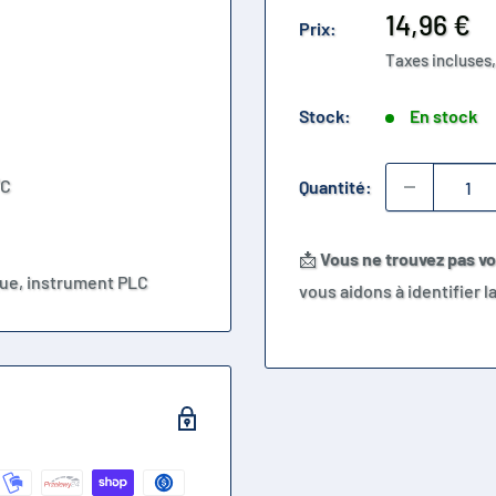
Prix
14,96 €
Prix:
réduit
Taxes incluses,
Stock:
En stock
°C
Quantité:
📩
Vous ne trouvez pas v
ue, instrument PLC
vous aidons à identifier 