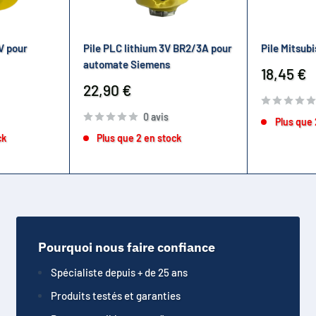
V pour
Pile PLC lithium 3V BR2/3A pour
Pile Mitsub
automate Siemens
Prix
18,45 €
réduit
Prix
22,90 €
réduit
0 avis
Plus que 
ck
Plus que 2 en stock
Pourquoi nous faire confiance
Spécialiste depuis + de 25 ans
Produits testés et garanties