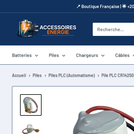
Passer
​📍​ Boutique Française | 🌟 +2
au
contenu
Accessoires
Energie
Batteries
Piles
Chargeurs
Câbles
Accueil
Piles
Piles PLC (Automatisme)
Pile PLC CR14250