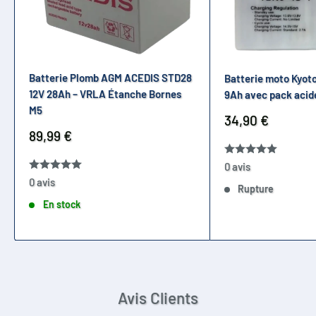
Batterie Plomb AGM ACEDIS STD28
Batterie moto Kyoto
12V 28Ah – VRLA Étanche Bornes
9Ah avec pack acid
M5
Prix
34,90 €
réduit
Prix
89,99 €
réduit
0 avis
0 avis
Rupture
En stock
Avis Clients