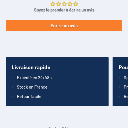
Soyez le premier à écrire un avis
Écrire un avis
Livraison rapide
Pou
Expédié en 24/48h
Sp
Stock en France
Pr
Retour facile
Re