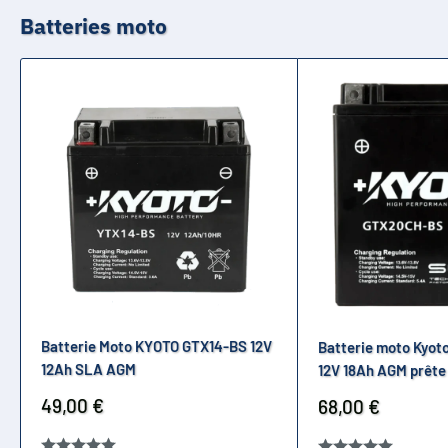
Batteries moto
Batterie Moto KYOTO GTX14-BS 12V
Batterie moto Kyo
12Ah SLA AGM
12V 18Ah AGM prête 
Prix
49,00 €
Prix
68,00 €
réduit
réduit