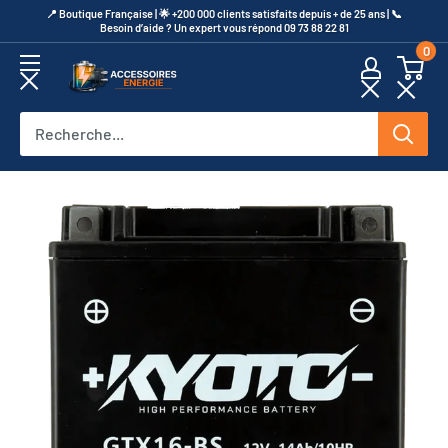
Passer
​📍​ Boutique Française | 🌟 +200 000 clients satisfaits depuis + de 25 ans | 📞​
Besoin d’aide ? Un expert vous répond 09 73 88 22 81
au
0
contenu
Accessoires
Energie