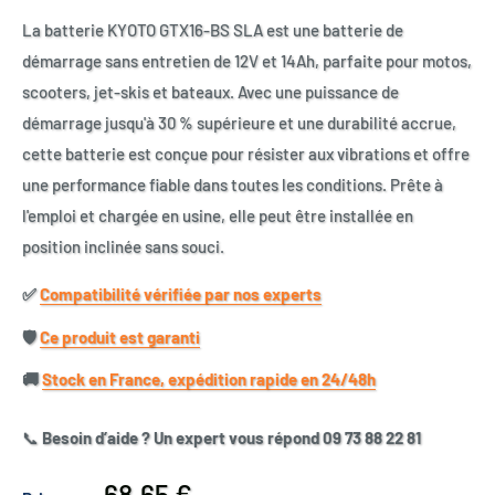
La batterie KYOTO GTX16-BS SLA est une batterie de
démarrage sans entretien de 12V et 14Ah, parfaite pour motos,
scooters, jet-skis et bateaux. Avec une puissance de
démarrage jusqu'à 30 % supérieure et une durabilité accrue,
cette batterie est conçue pour résister aux vibrations et offre
une performance fiable dans toutes les conditions. Prête à
l'emploi et chargée en usine, elle peut être installée en
position inclinée sans souci.
✅​
Compatibilité vérifiée par nos experts
🛡️​
Ce produit est garanti
🚚​
Stock en France, expédition rapide en 24/48h
📞
Besoin d’aide ? Un expert vous répond 09 73 88 22 81
Prix
68,65 €