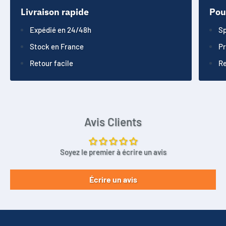
Livraison rapide
Pou
Expédié en 24/48h
Sp
Stock en France
Pr
Retour facile
Re
Avis Clients
Soyez le premier à écrire un avis
Écrire un avis