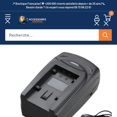
Passer
​📍​ Boutique Française | 🌟 +200 000 clients satisfaits depuis + de 25 ans | 📞​
Besoin d’aide ? Un expert vous répond 09 73 88 22 81
au
0
contenu
Accessoires
Energie