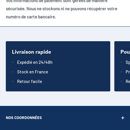
Vos informations de paiement sont gérées de manière
sécurisée. Nous ne stockons ni ne pouvons récupérer votre
numéro de carte bancaire.
Livraison rapide
Pou
Expédié en 24/48h
Sp
Stock en France
Pr
Retour facile
Re
NOS COORDONNÉES
SARL POINT ENERGIE