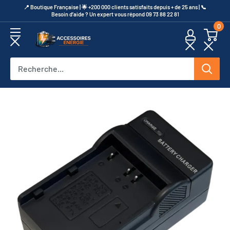
Passer
​📍​ Boutique Française | 🌟 +200 000 clients satisfaits depuis + de 25 ans | 📞​
Besoin d’aide ? Un expert vous répond 09 73 88 22 81
au
0
contenu
Accessoires
Energie