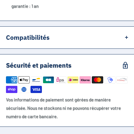
garantie : 1 an
Compatibilités
Olympus C-5060 WideZoom
Olympus C-7070 WideZoom
Sécurité et paiements
Olympus C-8080 WideZoom
Olympus E-1
Olympus E-3
Olympus E-30
Vos informations de paiement sont gérées de manière
Olympus E-300
sécurisée. Nous ne stockons ni ne pouvons récupérer votre
Olympus E-330
numéro de carte bancaire.
Olympus E-5
Olympus E-500