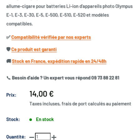
allume-cigare pour batteries Li-ion d’appareils photo Olympus
E-1, E-3, E-30, E-5, E-500, E-510, E-520 et modèles
compatibles.
✅​
Compatibilité vérifiée par nos experts
🛡️​
Ce produit est garanti
🚚​
Stock en France, expédition rapide en 24/48h
📞
Besoin d’aide ? Un expert vous répond 09 73 88 22 81
Prix
14,00 €
Prix:
réduit
Taxes incluses, frais de port calculés au paiement
Stock:
En stock
Quantité: