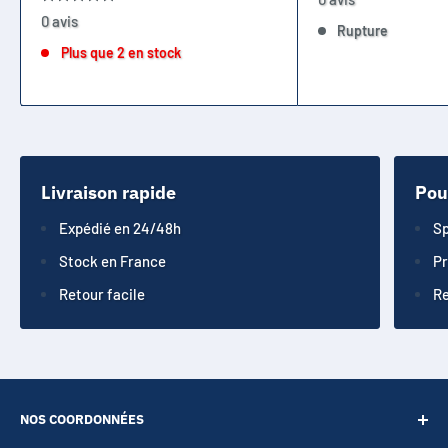
0 avis
Rupture
Plus que 2 en stock
Livraison rapide
Pou
Expédié en 24/48h
Sp
Stock en France
Pr
Retour facile
Re
NOS COORDONNÉES