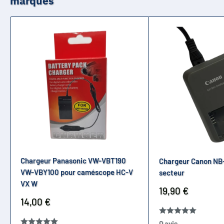
marques
utilisation.
Chargeur Panasonic VW-VBT190
Chargeur Canon NB
VW-VBY100 pour caméscope HC-V
secteur
VX W
Prix
19,90 €
réduit
Prix
14,00 €
réduit
0 avis