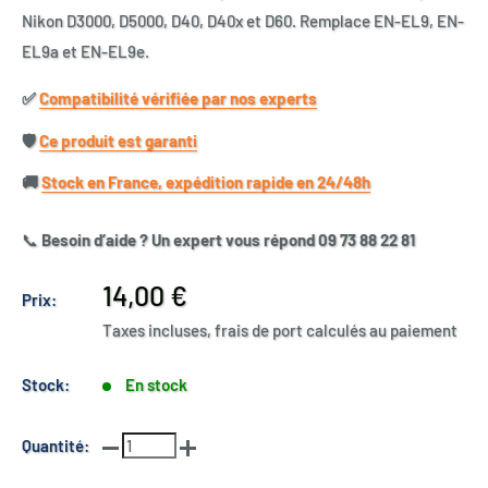
Nikon D3000, D5000, D40, D40x et D60. Remplace EN-EL9, EN-
EL9a et EN-EL9e.
✅​
Compatibilité vérifiée par nos experts
🛡️​
Ce produit est garanti
🚚​
Stock en France, expédition rapide en 24/48h
📞
Besoin d’aide ? Un expert vous répond 09 73 88 22 81
Prix
14,00 €
Prix:
réduit
Taxes incluses, frais de port calculés au paiement
Stock:
En stock
Quantité: