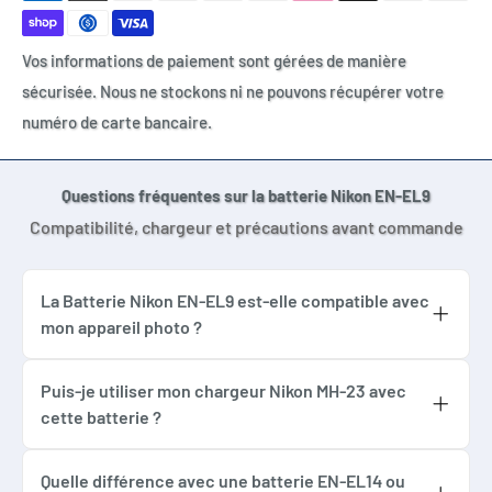
Nikon D60
Nikon DSLR-D40
Vos informations de paiement sont gérées de manière
Nikon DSLR-D40X
sécurisée. Nous ne stockons ni ne pouvons récupérer votre
Nikon DSLR-D60
numéro de carte bancaire.
DSLR-D40A
DSLR-D40C
DSLR-D40X
Questions fréquentes sur la batterie Nikon EN-EL9
DSLR-D60
Compatibilité, chargeur et précautions avant commande
EN-EL9
ENEL9
La Batterie Nikon EN-EL9 est-elle compatible avec
EN EL 9
mon appareil photo ?
EN-EL9a
Cette Batterie Nikon EN-EL9 compatible
EN-EL9e
convient aux appareils Nikon utilisant une
Puis-je utiliser mon chargeur Nikon MH-23 avec
ENEL9E
cette batterie ?
batterie EN-EL9, ENEL9, EN EL 9, EN-EL9a ou
EN EL9E
Oui, cette batterie est prévue pour être
EN-EL9e, notamment Nikon D3000, D5000,
utilisée avec un chargeur compatible EN-EL9
Quelle différence avec une batterie EN-EL14 ou
D40, D40x et D60. Vérifiez toujours la