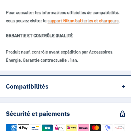
Pour consulter les informations officielles de compatibilité,
vous pouvez visiter le
support Nikon batteries et chargeurs
.
GARANTIE ET CONTRÔLE QUALITÉ
Produit neuf, contrôlé avant expédition par Accessoires
Énergie. Garantie contractuelle : 1 an.
Compatibilités
Nikon D3000
Nikon D5000
Sécurité et paiements
Nikon D40
Nikon D40x