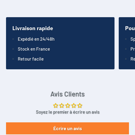
Livraison rapide
Pou
Expédié en 24/48h
Sp
Stock en France
Pr
Retour facile
Re
Avis Clients
Soyez le premier à écrire un avis
Écrire un avis