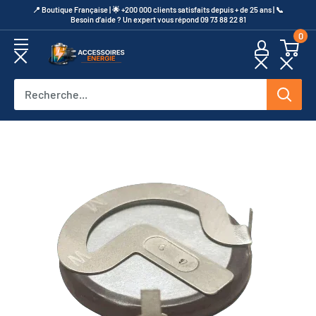
Passer
​📍​ Boutique Française | 🌟 +200 000 clients satisfaits depuis + de 25 ans | 📞​
Besoin d’aide ? Un expert vous répond 09 73 88 22 81
au
0
contenu
Accessoires
Energie