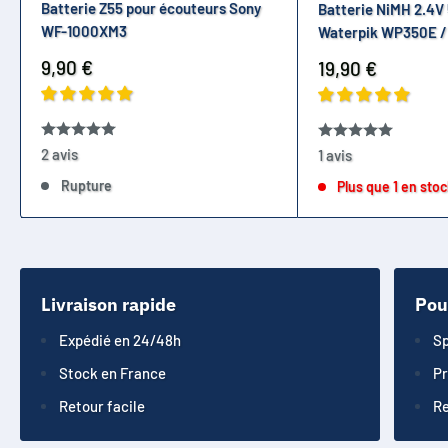
Batterie Z55 pour écouteurs Sony
Batterie NiMH 2.4
WF-1000XM3
Waterpik WP350E / 
Prix
9,90 €
Prix
19,90 €
réduit
réduit
2 avis
1 avis
Rupture
Plus que 1 en sto
Livraison rapide
Pou
Expédié en 24/48h
Sp
Stock en France
Pr
Retour facile
Re