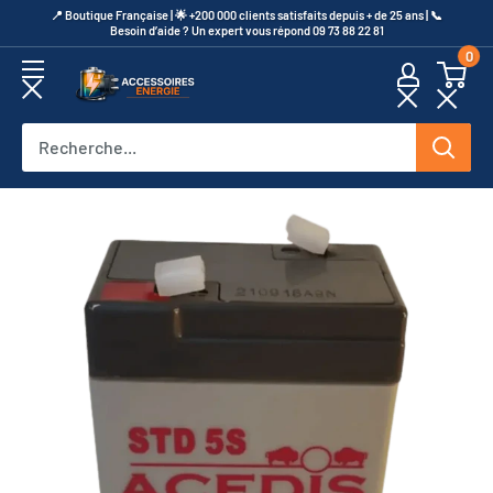
Passer
​📍​ Boutique Française | 🌟 +200 000 clients satisfaits depuis + de 25 ans | 📞​
Besoin d’aide ? Un expert vous répond 09 73 88 22 81
au
0
contenu
Accessoires
Energie