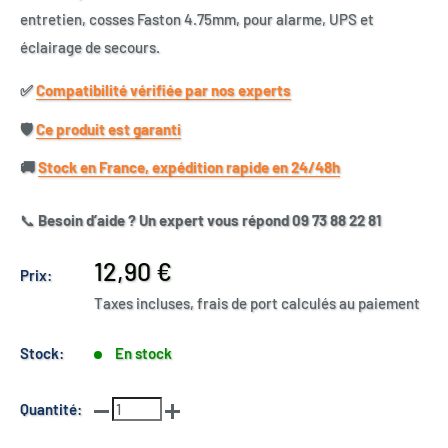
entretien, cosses Faston 4.75mm, pour alarme, UPS et
éclairage de secours.
✅​
Compatibilité vérifiée par nos experts
🛡️​
Ce produit est garanti
🚚​
Stock en France, expédition rapide en 24/48h
📞
Besoin d’aide ? Un expert vous répond 09 73 88 22 81
Prix
12,90 €
Prix:
réduit
Taxes incluses, frais de port calculés au paiement
Stock:
En stock
Quantité: