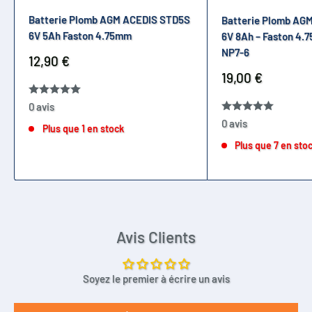
Batterie Plomb AGM ACEDIS STD5S
Batterie Plomb AG
6V 5Ah Faston 4.75mm
6V 8Ah – Faston 4.
NP7-6
Prix
12,90 €
réduit
Prix
19,00 €
réduit
0 avis
0 avis
Plus que 1 en stock
Plus que 7 en sto
Avis Clients
Soyez le premier à écrire un avis