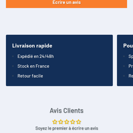
Écrire un avis
Livraison rapide
Pou
Expédié en 24/48h
Sp
Stock en France
Pr
Retour facile
Re
Avis Clients
Soyez le premier à écrire un avis