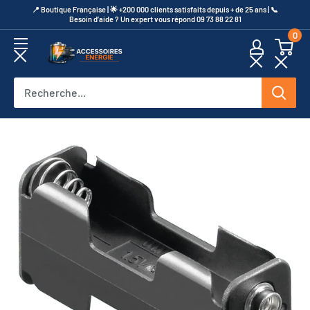
Passer
​📍​ Boutique Française | 🌟 +200 000 clients satisfaits depuis + de 25 ans | 📞​
Besoin d’aide ? Un expert vous répond 09 73 88 22 81
au
0
contenu
Accessoires
Energie