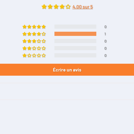
4.00 sur 5
0
1
0
0
0
Écrire un avis