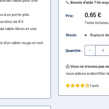
atériau fiable pour une
📞
Besoin d’aide ? Un exp
Prix
0,65 €
u à un porte-pile.
Prix:
réduit
un bloc de 9 V.
Taxes incluses,
de câble libres et une
Stock:
Rupture de
pé d'un câble rouge et noir
Quantité:
📩
Vous ne trouvez pas v
vous aidons à identifier 
1 avis