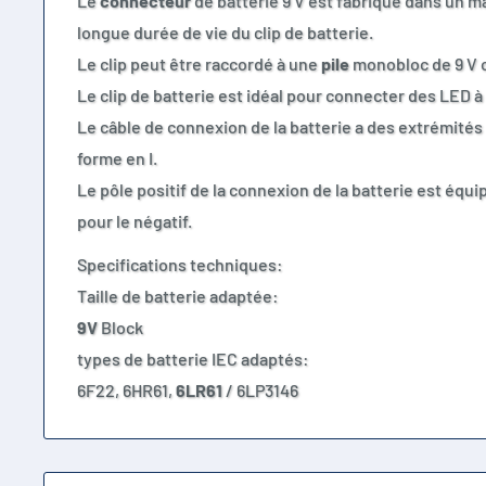
Le
connecteur
de batterie 9 V est fabriqué dans un m
longue durée de vie du clip de batterie.
Le clip peut être raccordé à une
pile
monobloc de 9 V o
Le clip de batterie est idéal pour connecter des LED à 
Le câble de connexion de la batterie a des extrémités 
forme en I.
Le pôle positif de la connexion de la batterie est équi
pour le négatif.
Specifications techniques:
Taille de batterie adaptée:
9V
Block
types de batterie IEC adaptés:
6F22, 6HR61,
6LR61
/ 6LP3146