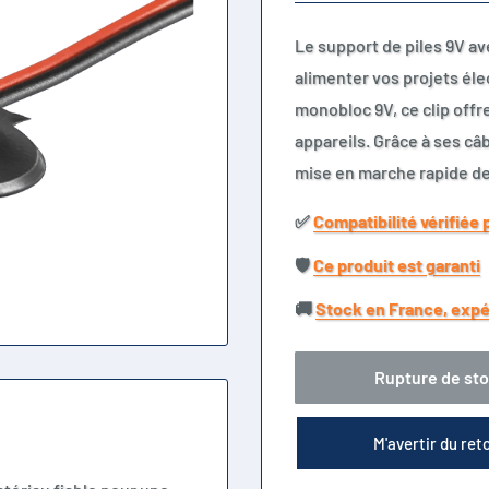
Le support de piles 9V av
alimenter vos projets éle
monobloc 9V, ce clip offr
appareils. Grâce à ses câb
mise en marche rapide de 
✅​
Compatibilité vérifiée 
🛡️​
Ce produit est garanti
🚚​
Stock en France, expé
Rupture de st
M'avertir du ret