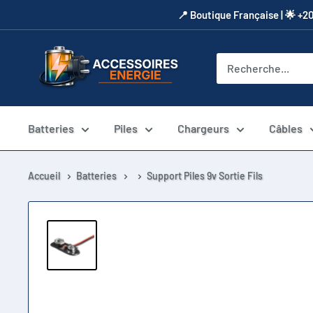
Passer
​📍​ Boutique Française | 🌟 +2
au
contenu
Accessoires
Energie
Batteries
Piles
Chargeurs
Câbles
Accueil
Batteries
Support Piles 9v Sortie Fils