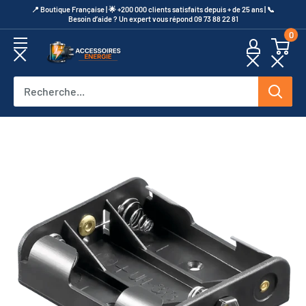
Passer
​📍​ Boutique Française | 🌟 +200 000 clients satisfaits depuis + de 25 ans | 📞​
Besoin d’aide ? Un expert vous répond 09 73 88 22 81
au
0
contenu
Accessoires
Energie