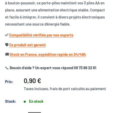
à bouton-poussoir, ce porte-piles maintient vos 3 piles AA en
place, assurant une alimentation électrique stable. Compact
et facile à intégrer, il convient à divers projets électroniques
nécessitant une source d'énergie fiable.
✅​
Compatibilité vérifiée par nos experts
🛡️​
Ce produit est garanti
🚚​
Stock en France, expédition rapide en 24/48h
📞
Besoin d’aide ? Un expert vous répond 09 73 88 22 81
Prix
0,90 €
Prix:
réduit
Taxes incluses, frais de port calculés au paiement
Stock:
En stock