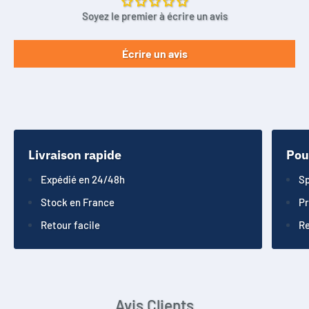
Soyez le premier à écrire un avis
Écrire un avis
Livraison rapide
Pou
Expédié en 24/48h
Sp
Stock en France
Pr
Retour facile
Re
Avis Clients