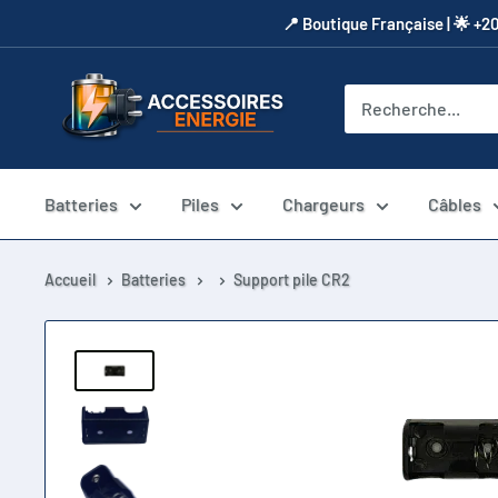
Passer
​📍​ Boutique Française | 🌟 +2
au
contenu
Accessoires
Energie
Batteries
Piles
Chargeurs
Câbles
Accueil
Batteries
Support pile CR2