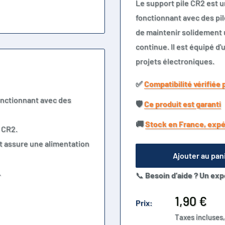
Le support pile CR2 est u
fonctionnant avec des pil
de maintenir solidement u
continue. Il est équipé d'
projets électroniques.
✅​
Compatibilité vérifiée 
fonctionnant avec des
🛡️​
Ce produit est garanti
🚚​
Stock en France, expé
e CR2.
et assure une alimentation
Ajouter au pan
.
📞
Besoin d’aide ? Un exp
Prix
1,90 €
Prix:
réduit
Taxes incluses,