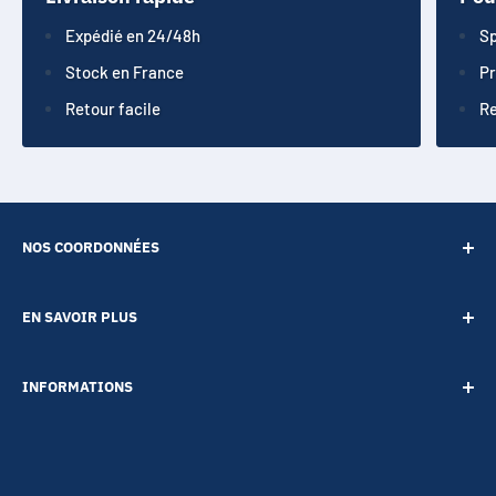
Expédié en 24/48h
Sp
Stock en France
Pr
Retour facile
Re
NOS COORDONNÉES
SARL POINT ENERGIE
EN SAVOIR PLUS
20 Rue de Lépante
Contact
06000 NICE
INFORMATIONS
A propos
Tél :
09 73 88 22 81
Notre blog
Votre vie privée
Mail :
boutique@accessoires-energie.com
Pour les professionnels
Termes & conditions