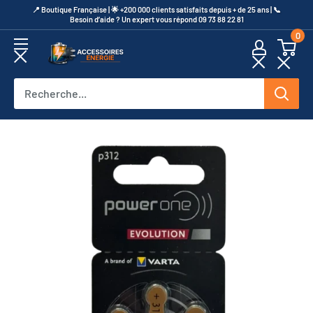
Passer
​📍​ Boutique Française | 🌟 +200 000 clients satisfaits depuis + de 25 ans | 📞​
Besoin d’aide ? Un expert vous répond 09 73 88 22 81
au
0
contenu
Accessoires
Energie