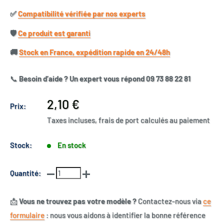
✅​
Compatibilité vérifiée par nos experts
🛡️​
Ce produit est garanti
🚚​
Stock en France, expédition rapide en 24/48h
📞
Besoin d’aide ? Un expert vous répond 09 73 88 22 81
Prix
2,10 €
Prix:
réduit
Taxes incluses, frais de port calculés au paiement
Stock:
En stock
Quantité:
📩
Vous ne trouvez pas votre modèle ?
Contactez-nous via
ce
formulaire
: nous vous aidons à identifier la bonne référence