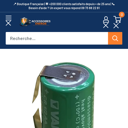
Passer
​📍​ Boutique Française | 🌟 +200 000 clients satisfaits depuis + de 25 ans | 📞​
Besoin d’aide ? Un expert vous répond 09 73 88 22 81
au
0
contenu
Accessoires
Energie