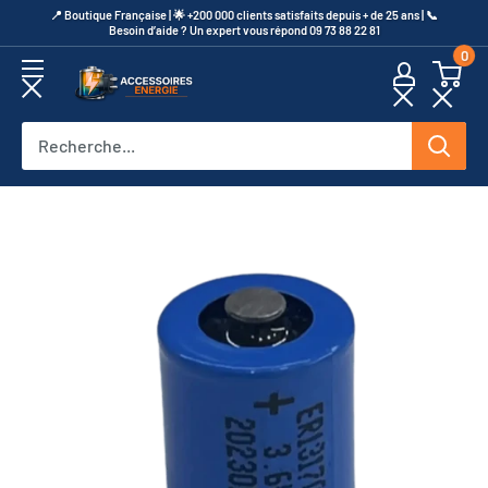
Passer
​📍​ Boutique Française | 🌟 +200 000 clients satisfaits depuis + de 25 ans | 📞​
Besoin d’aide ? Un expert vous répond 09 73 88 22 81
au
0
contenu
Accessoires
Energie