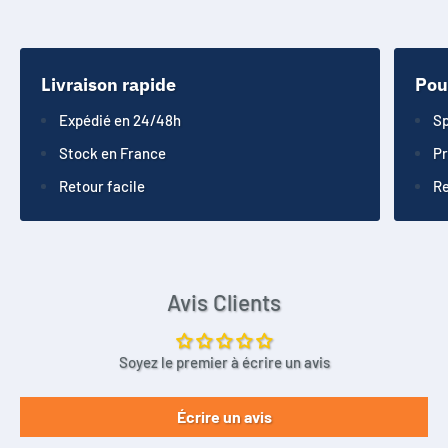
Livraison rapide
Pou
Expédié en 24/48h
Sp
Stock en France
Pr
Retour facile
Re
Avis Clients
Soyez le premier à écrire un avis
Écrire un avis