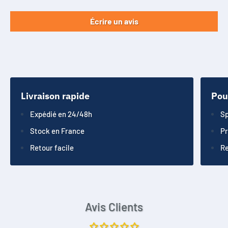
Écrire un avis
Livraison rapide
Pou
Expédié en 24/48h
Sp
Stock en France
Pr
Retour facile
Re
Avis Clients