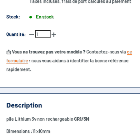
Taxes incluses, frais de port calculés au paiement
Stock:
En stock
Quantité:
📩
Vous ne trouvez pas votre modèle ?
Contactez-nous via
ce
formulaire
: nous vous aidons à identifier la bonne référence
rapidement.
Description
pile Lithium 3v non rechargeable
CR1/3N
Dimensions :11 x10mm