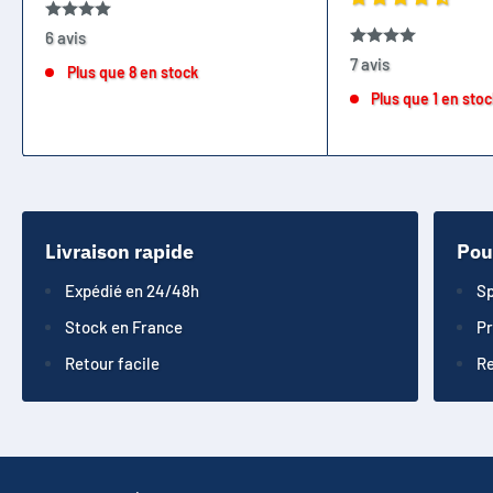
6 avis
7 avis
Plus que 8 en stock
Plus que 1 en sto
Livraison rapide
Pou
Expédié en 24/48h
Sp
Stock en France
Pr
Retour facile
Re