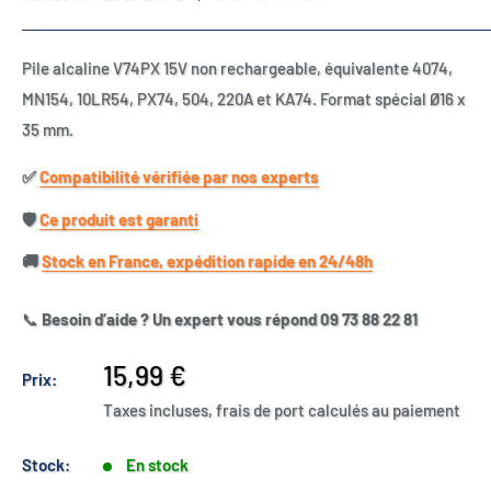
Pile alcaline V74PX 15V non rechargeable, équivalente 4074,
MN154, 10LR54, PX74, 504, 220A et KA74. Format spécial Ø16 x
35 mm.
✅​
Compatibilité vérifiée par nos experts
🛡️​
Ce produit est garanti
🚚​
Stock en France, expédition rapide en 24/48h
📞
Besoin d’aide ? Un expert vous répond 09 73 88 22 81
Prix
15,99 €
Prix:
réduit
Taxes incluses, frais de port calculés au paiement
Stock:
En stock