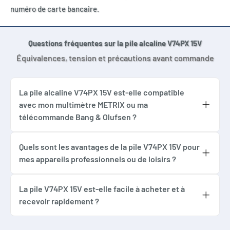
numéro de carte bancaire.
KA74
NEDA 220
10LF54
Questions fréquentes sur la pile alcaline V74PX 15V
Appareils de mesure
Équivalences, tension et précautions avant commande
Multimètres
Contrôleurs électroniques
La pile alcaline V74PX 15V est-elle compatible
Déclencheurs photo
avec mon multimètre METRIX ou ma
Télécommandes spécifiques
télécommande Bang & Olufsen ?
Équipements électroniques anciens
Oui, la pile alcaline V74PX 15V a été
spécialement conçue pour remplacer
Quels sont les avantages de la pile V74PX 15V pour
mes appareils professionnels ou de loisirs ?
efficacement les modèles 4074, MN154,
La pile V74PX 15V offre une haute tension et
10LR54, PX74 et autres références courantes.
une excellente stabilité de courant,
La pile V74PX 15V est-elle facile à acheter et à
Elle est idéale pour les multimètres METRIX,
recevoir rapidement ?
essentielles pour des appareils précis comme
télécommandes Bang & Olufsen, contrôleurs
Absolument ! La pile alcaline V74PX 15V est
les contrôleurs, équipements de mesure,
Chauvin Arnoux, balises d’alarme et de
disponible immédiatement sur Accessoires