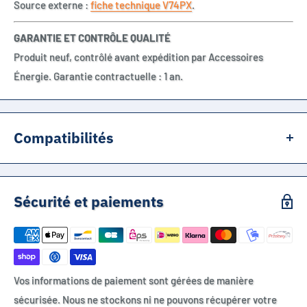
Source externe :
fiche technique V74PX
.
GARANTIE ET CONTRÔLE QUALITÉ
Produit neuf, contrôlé avant expédition par Accessoires
Énergie. Garantie contractuelle : 1 an.
Compatibilités
V74PX
4074
Sécurité et paiements
MN154
10LR54
PX74
504
Vos informations de paiement sont gérées de manière
220A
sécurisée. Nous ne stockons ni ne pouvons récupérer votre
A220