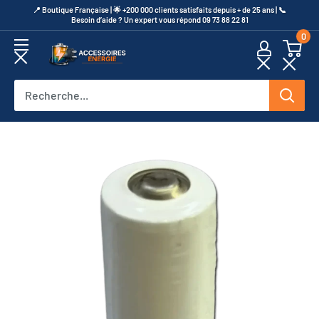
Passer
​📍​ Boutique Française | 🌟 +200 000 clients satisfaits depuis + de 25 ans | 📞​
Besoin d’aide ? Un expert vous répond 09 73 88 22 81
au
0
contenu
Accessoires
Energie