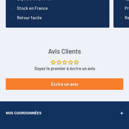
Stock en France
Pr
Retour facile
Re
Avis Clients
Soyez le premier à écrire un avis
Écrire un avis
NOS COORDONNÉES
SARL POINT ENERGIE