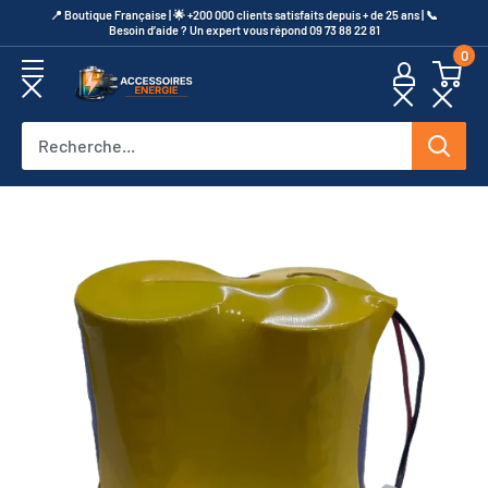
Passer
​📍​ Boutique Française | 🌟 +200 000 clients satisfaits depuis + de 25 ans | 📞​
Besoin d’aide ? Un expert vous répond 09 73 88 22 81
au
0
contenu
Accessoires
Energie