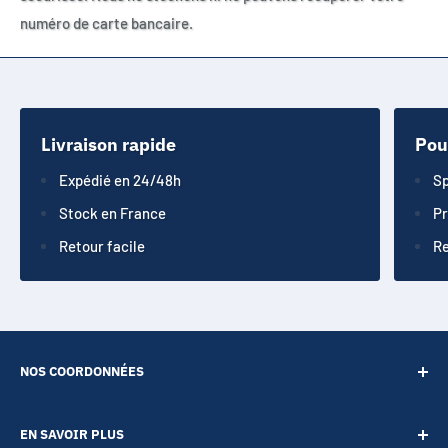
numéro de carte bancaire.
Livraison rapide
Pou
Expédié en 24/48h
Sp
Stock en France
Pr
Retour facile
Re
NOS COORDONNÉES
SARL POINT ENERGIE
EN SAVOIR PLUS