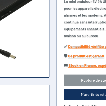
Le mini onduleur 5V 2A UP
pour les appareils électr
alarmes et les modems. Av
continue sans interruption
équipements essentiels. Co
maison ou au bureau.
✅​
Compatibilité vérifiée 
🛡️​
Ce produit est garanti
🚚​
Stock en France, expé
Rupture de st
M'avertir du ret