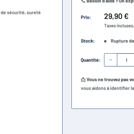
📞
Besoin d’aide ? Un exp
 de sécurité, sureté
Prix
29,90 €
Prix:
rruption.
réduit
Taxes incluses,
Stock:
Rupture de
Quantité:
📩
Vous ne trouvez pas v
vous aidons à identifier 