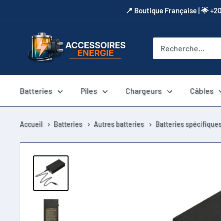
Passer
​📍​ Boutique Française | 🌟 +2
au
contenu
Accessoires
Energie
Batteries
Piles
Chargeurs
Câbles
Accueil
Batteries
Autres batteries
Batteries spécifique