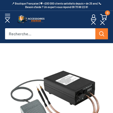
Passer
​📍​ Boutique Française | 🌟 +200 000 clients satisfaits depuis + de 25 ans | 📞​
Besoin d’aide ? Un expert vous répond 09 73 88 22 81
au
0
contenu
Accessoires
Energie