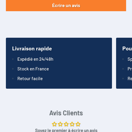
Écrire un avis
Livraison rapide
Pou
Expédié en 24/48h
Sp
Stock en France
Pr
Retour facile
Re
Avis Clients
Soyez le premier à écrire un avis