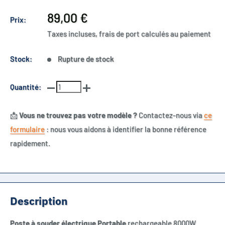
Prix
89,00 €
Prix:
réduit
Taxes incluses, frais de port calculés au paiement
Stock:
Rupture de stock
Quantité:
📩
Vous ne trouvez pas votre modèle ?
Contactez-nous via
ce
formulaire
: nous vous aidons à identifier la bonne référence
rapidement.
Description
Poste à souder électrique Portable
rechargeable 8000W