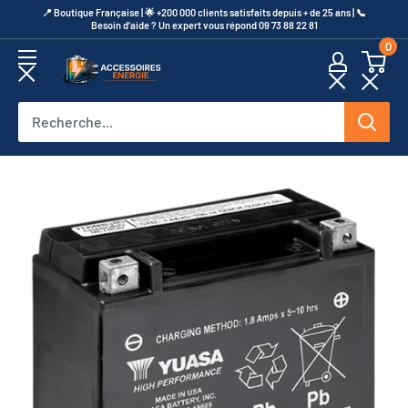
Passer
​📍​ Boutique Française | 🌟 +200 000 clients satisfaits depuis + de 25 ans | 📞​
Besoin d’aide ? Un expert vous répond 09 73 88 22 81
au
0
contenu
Accessoires
Energie