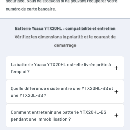
sécurisée. Nous ne stockons ni ne pouvons récupérer votre
Courant de démarrage : 310 A CCA
numéro de carte bancaire.
RÉFÉRENCES ÉQUIVALENTES OU COMPARABLES
Batterie Yuasa YTX20HL : compatibilité et entretien
YTX20HL
Vérifiez les dimensions la polarité et le courant de
GTX20HL-BS
démarrage
BTX20HL-BS
CTX20HL-BS
La batterie Yuasa YTX20HL est-elle livrée prête à
ETX20HL-BS
l’emploi ?
LTX20HL-BS
Oui. La version SLA référence 212721 est
FTX20HL-BS
activée scellée et chargée en usine. Aucun
Quelle différence existe entre une YTX20HL-BS et
Varta YTX20HL-BS
une YTX20L-BS ?
ajout d’acide ou d’eau n’est nécessaire avant
Varta 518918032
Les dimensions et la polarité peuvent être
son installation.
Harley-Davidson 65989-97
proches mais la YTX20HL-BS délivre 310 A
Comment entretenir une batterie YTX20HL-BS
Harley-Davidson 65989-97B
pendant une immobilisation ?
CCA. Une YTX20L-BS standard peut fournir
Harley-Davidson 65989-97C
Contrôlez régulièrement sa tension et
moins de courant et ne constitue pas