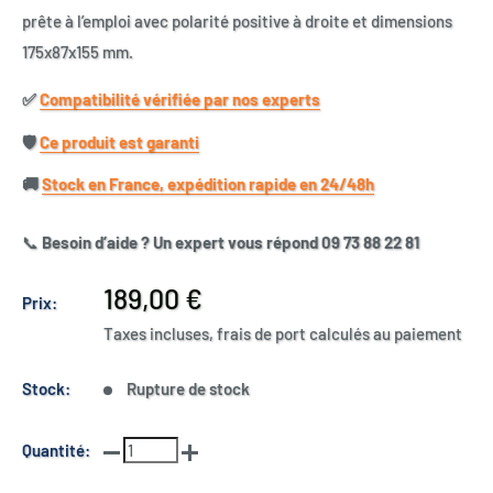
prête à l’emploi avec polarité positive à droite et dimensions
175x87x155 mm.
✅​
Compatibilité vérifiée par nos experts
🛡️​
Ce produit est garanti
🚚​
Stock en France, expédition rapide en 24/48h
📞
Besoin d’aide ? Un expert vous répond 09 73 88 22 81
Prix
189,00 €
Prix:
réduit
Taxes incluses, frais de port calculés au paiement
Stock:
Rupture de stock
Quantité: