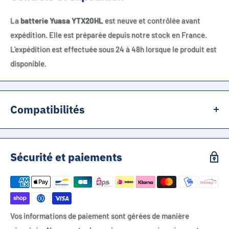
La
batterie Yuasa YTX20HL
est neuve et contrôlée avant
expédition. Elle est préparée depuis notre stock en France.
L’expédition est effectuée sous 24 à 48h lorsque le produit est
disponible.
Compatibilités
RÉFÉRENCE PRINCIPALE
Sécurité et paiements
YUASA YTX20HL-BS
Référence article : 212721
Version : SLA AGM prête à l’emploi
Tension : 12 V
Vos informations de paiement sont gérées de manière
Capacité : 18.9 Ah