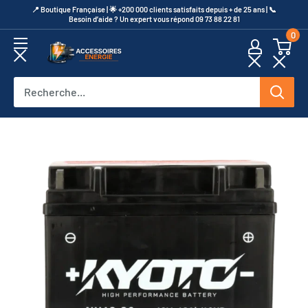
Passer
​📍​ Boutique Française | 🌟 +200 000 clients satisfaits depuis + de 25 ans | 📞​
Besoin d’aide ? Un expert vous répond 09 73 88 22 81
au
0
contenu
Accessoires
Energie