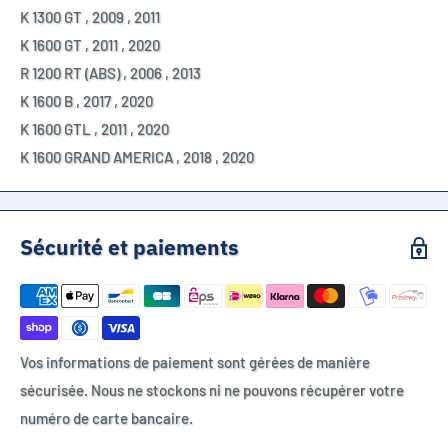
K 1300 GT
,
2009
,
2011
K 1600 GT
,
2011
,
2020
R 1200 RT (ABS)
,
2006
,
2013
K 1600 B
,
2017
,
2020
K 1600 GTL
,
2011
,
2020
K 1600 GRAND AMERICA
,
2018
,
2020
Sécurité et paiements
Vos informations de paiement sont gérées de manière
sécurisée. Nous ne stockons ni ne pouvons récupérer votre
numéro de carte bancaire.