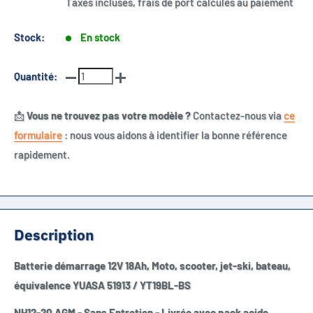
Taxes incluses, frais de port calculés au paiement
Stock:
En stock
Quantité:
📩
Vous ne trouvez pas votre modèle ?
Contactez-nous via
ce
formulaire
: nous vous aidons à identifier la bonne référence
rapidement.
Description
Batterie démarrage 12V 18Ah, Moto, scooter, jet-ski, bateau,
équivalence
YUASA 51913 / YT19BL-BS
NH12-20 AGM - Sans Entretien - Livrée avec pack acide