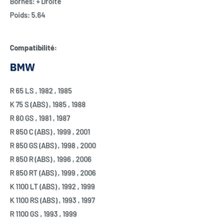
Bornes:
+ Droite
Poids:
5.64
Compatibilité:
BMW
R 65 LS
,
1982
,
1985
K 75 S (ABS)
,
1985
,
1988
R 80 GS
,
1981
,
1987
R 850 C (ABS)
,
1999
,
2001
R 850 GS (ABS)
,
1998
,
2000
R 850 R (ABS)
,
1996
,
2006
R 850 RT (ABS)
,
1999
,
2006
K 1100 LT (ABS)
,
1992
,
1999
K 1100 RS (ABS)
,
1993
,
1997
R 1100 GS
,
1993
,
1999