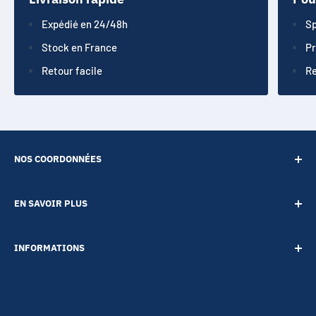
Expédié en 24/48h
Sp
Stock en France
Pr
Retour facile
Re
NOS COORDONNÉES
SARL POINT ENERGIE
EN SAVOIR PLUS
20 Rue de Lépante
Contact
06000 NICE
INFORMATIONS
A propos
Tél :
09 73 88 22 81
Notre blog
Votre vie privée
Mail :
boutique@accessoires-energie.com
Pour les professionnels
Termes & conditions