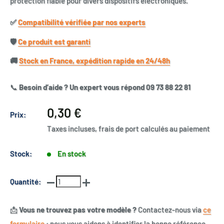
protection fiable pour divers dispositifs électroniques.
✅​
Compatibilité vérifiée par nos experts
🛡️​
Ce produit est garanti
🚚​
Stock en France, expédition rapide en 24/48h
📞
Besoin d’aide ? Un expert vous répond 09 73 88 22 81
Prix
0,30 €
Prix:
réduit
Taxes incluses, frais de port calculés au paiement
Stock:
En stock
Quantité:
📩
Vous ne trouvez pas votre modèle ?
Contactez-nous via
ce
formulaire
: nous vous aidons à identifier la bonne référence