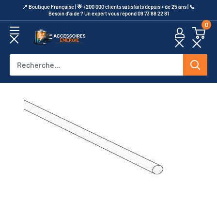
Passer
​📍​ Boutique Française | 🌟 +200 000 clients satisfaits depuis + de 25 ans | 📞​
Besoin d’aide ? Un expert vous répond 09 73 88 22 81
au
0
contenu
Accessoires
Energie