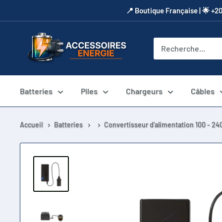
Passer
​📍​ Boutique Française | 🌟 +2
au
contenu
Accessoires
Energie
Batteries
Piles
Chargeurs
Câbles
Accueil
Batteries
Convertisseur d'alimentation 100 - 24