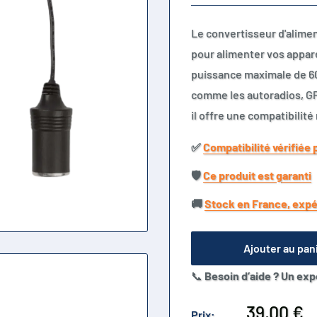
Le convertisseur d'alimen
pour alimenter vos appar
puissance maximale de 60
comme les autoradios, GPS
il offre une compatibilité
✅​
Compatibilité vérifiée 
🛡️​
Ce produit est garanti
🚚​
Stock en France, expé
Ajouter au pan
📞
Besoin d’aide ? Un exp
Prix
39,00 €
Prix: