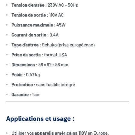
Tension d’entrée
: 230V AC – 50Hz
Tension de sortie
: 110V AC
Puissance maximale
: 45W
Courant de sortie
: 0.4A
Type d’entrée
: Schuko (prise européenne)
Prise de sortie
: format USA
Dimensions
: 88 × 62 × 88 mm
Poids
: 0.47 kg
Protection
: sans fusible intégré
Garantie
: 1 an
Applications et usage :
Utiliser vos
appareils américains 110V
en Europe.