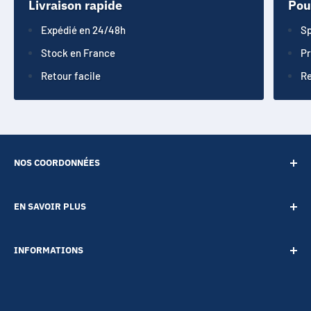
Livraison rapide
Pou
Expédié en 24/48h
Sp
Stock en France
Pr
Retour facile
Re
NOS COORDONNÉES
SARL POINT ENERGIE
EN SAVOIR PLUS
20 Rue de Lépante
Contact
06000 NICE
INFORMATIONS
A propos
Tél :
09 73 88 22 81
Notre blog
Votre vie privée
Mail :
boutique@accessoires-energie.com
Pour les professionnels
Termes & conditions