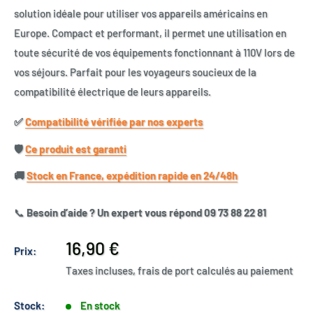
solution idéale pour utiliser vos appareils américains en
Europe. Compact et performant, il permet une utilisation en
toute sécurité de vos équipements fonctionnant à 110V lors de
vos séjours. Parfait pour les voyageurs soucieux de la
compatibilité électrique de leurs appareils.
✅​
Compatibilité vérifiée par nos experts
🛡️​
Ce produit est garanti
🚚​
Stock en France, expédition rapide en 24/48h
📞
Besoin d’aide ? Un expert vous répond 09 73 88 22 81
Prix
16,90 €
Prix:
réduit
Taxes incluses, frais de port calculés au paiement
Stock:
En stock