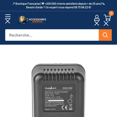
Passer
​📍​ Boutique Française | 🌟 +200 000 clients satisfaits depuis + de 25 ans | 📞​
Besoin d’aide ? Un expert vous répond 09 73 88 22 81
au
0
contenu
Accessoires
Energie