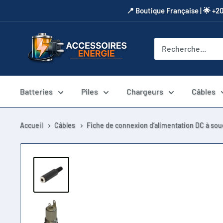
Passer
​📍​ Boutique Française | 🌟 +2
au
contenu
Accessoires
Energie
Batteries
Piles
Chargeurs
Câbles
Accueil
Câbles
Fiche de connexion d’alimentation DC à sou