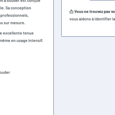
 mm à souder est conçue
ble. Sa conception
📩
Vous ne trouvez pas v
 professionnels,
vous aidons à identifier 
ns sur mesure.
ne excellente tenue
 même en usage intensif.
souder