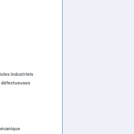
ules industriels
n défectueuses
 mécanique