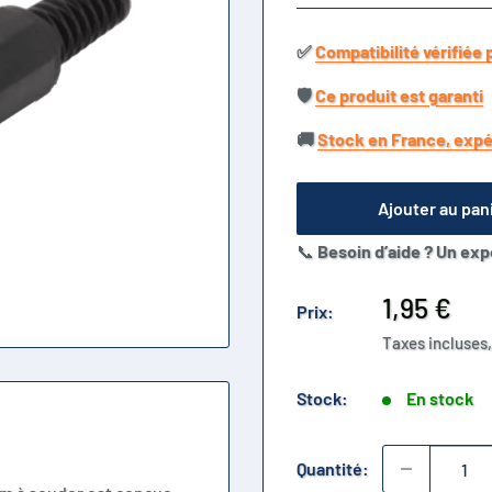
✅​
Compatibilité vérifiée 
🛡️​
Ce produit est garanti
🚚​
Stock en France, expé
Ajouter au pan
📞
Besoin d’aide ? Un exp
Prix
1,95 €
Prix:
réduit
Taxes incluses,
Stock:
En stock
Quantité: