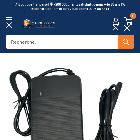
Passer
​📍​ Boutique Française | 🌟 +200 000 clients satisfaits depuis + de 25 ans | 📞​
Besoin d’aide ? Un expert vous répond 09 73 88 22 81
au
0
contenu
Accessoires
Energie