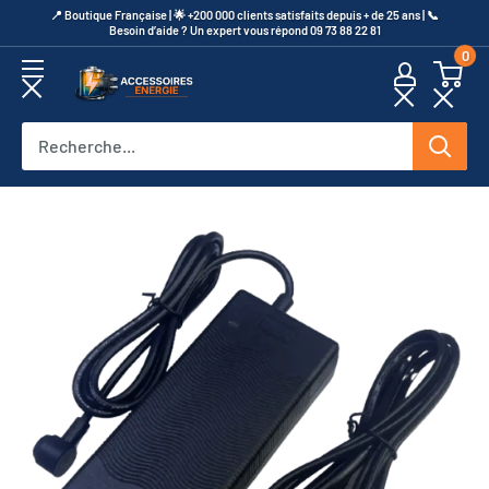
Passer
​📍​ Boutique Française | 🌟 +200 000 clients satisfaits depuis + de 25 ans | 📞​
Besoin d’aide ? Un expert vous répond 09 73 88 22 81
au
0
contenu
Accessoires
Energie