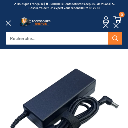
Passer
​📍​ Boutique Française | 🌟 +200 000 clients satisfaits depuis + de 25 ans | 📞​
Besoin d’aide ? Un expert vous répond 09 73 88 22 81
au
0
contenu
Accessoires
Energie