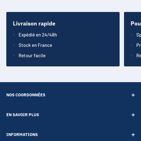
Livraison rapide
Pou
Expédié en 24/48h
Sp
Stock en France
Pr
Retour facile
Re
NOS COORDONNÉES
SARL POINT ENERGIE
EN SAVOIR PLUS
20 Rue de Lépante
Contact
06000 NICE
INFORMATIONS
A propos