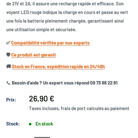
de 21V et 2A, il assure une recharge rapide et efficace. Son
voyant LED rouge indique la charge en cours et passe au vert
une fois la batterie pleinement chargée, garantissant ainsi
une utilisation simple et sécurisée.
✅​
Compatibilité vérifiée par nos experts
🛡️​
Ce produit est garanti
🚚​
Stock en France, expédition rapide en 24/48h
📞
Besoin d’aide ? Un expert vous répond 09 73 88 22 81
Prix
26,90 €
Prix:
réduit
Taxes incluses, frais de port calculés au paiement
Stock:
En stock