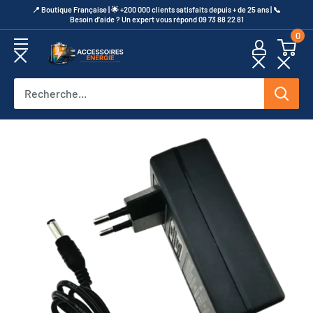
Passer
​📍​ Boutique Française | 🌟 +200 000 clients satisfaits depuis + de 25 ans | 📞​
Besoin d’aide ? Un expert vous répond 09 73 88 22 81
au
0
contenu
Accessoires
Energie