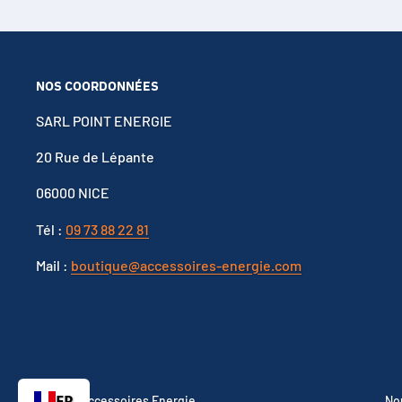
NOS COORDONNÉES
SARL POINT ENERGIE
20 Rue de Lépante
06000 NICE
Tél :
09 73 88 22 81
Mail :
boutique@accessoires-energie.com
FR
© 2026 Accessoires Energie
No