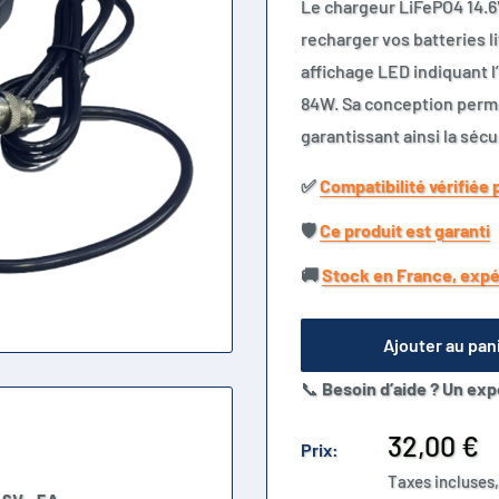
Le chargeur LiFePO4 14.6
recharger vos batteries li
affichage LED indiquant l
84W. Sa conception perme
garantissant ainsi la sécu
✅​
Compatibilité vérifiée 
🛡️​
Ce produit est garanti
🚚​
Stock en France, expé
Ajouter au pan
📞
Besoin d’aide ? Un exp
Prix
32,00 €
Prix:
réduit
Taxes incluses,