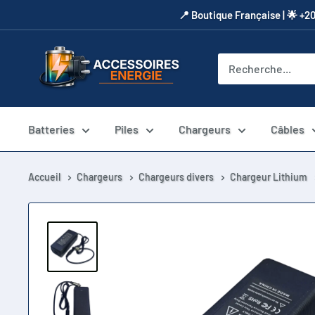
Passer
​📍​ Boutique Française | 🌟 +2
au
contenu
Accessoires
Energie
Batteries
Piles
Chargeurs
Câbles
Accueil
Chargeurs
Chargeurs divers
Chargeur Lithium