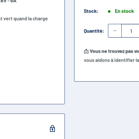
.6V
-
5A
Stock:
En stock
t vert quand la charge
Quantité:
📩
Vous ne trouvez pas v
vous aidons à identifier 