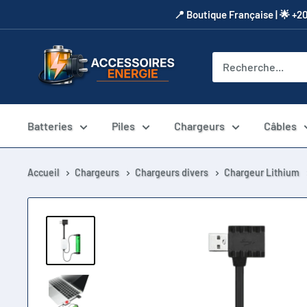
Passer
​📍​ Boutique Française | 🌟 +2
au
contenu
Accessoires
Energie
Batteries
Piles
Chargeurs
Câbles
Accueil
Chargeurs
Chargeurs divers
Chargeur Lithium