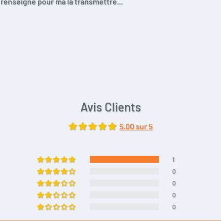
e renseigne pour ma la transmettre...
Avis Clients
5.00 sur 5
1
0
0
0
0