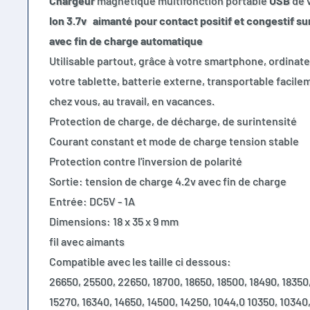
Chargeur
magnétique multifonction portable
USB
de 
Ion 3.7v aimanté pour contact positif et congestif sur
avec fin de charge automatique
Utilisable partout, grâce à votre smartphone, ordinate
votre tablette, batterie externe, transportable facile
chez vous, au travail, en vacances.
Protection de charge, de décharge, de surintensité
Courant constant et mode de charge tension stable
Protection contre l'inversion de polarité
Sortie: tension de charge 4.2v avec fin de charge
Entrée: DC5V - 1A
Dimensions: 18 x 35 x 9 mm
fil avec aimants
Compatible avec les taille ci dessous:
26650, 25500, 22650, 18700, 18650, 18500,
18490, 18350,
15270, 16340,
14650, 14500, 14250, 1044,0 10350, 10340