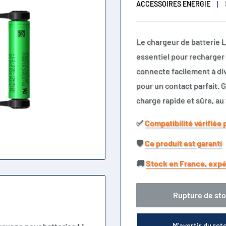
ACCESSOIRES ENERGIE
Le chargeur de batterie Li
essentiel pour recharger v
connecte facilement à div
pour un contact parfait. G
charge rapide et sûre, au
✅​
Compatibilité vérifiée 
🛡️​
Ce produit est garanti
🚚​
Stock en France, expé
Rupture de st
M'avertir du ret