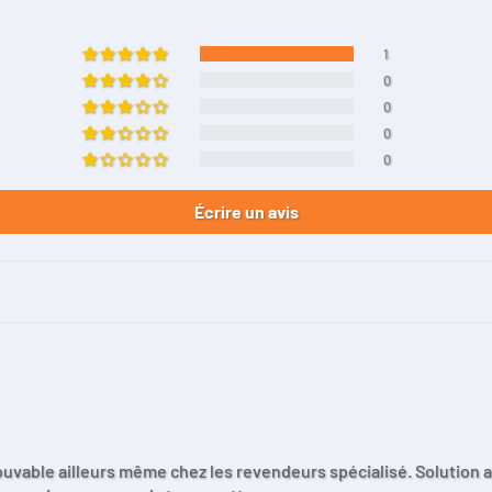
1
0
0
0
0
Écrire un avis
rouvable ailleurs même chez les revendeurs spécialisé. Solution 