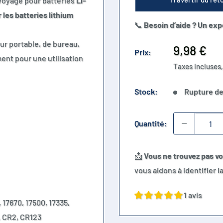
voyage pour batteries
Li-
 les batteries lithium
📞
Besoin d’aide ? Un exp
ur portable, de bureau,
Prix
9,98 €
Prix:
ment pour une utilisation
réduit
Taxes incluses,
Stock:
Rupture de
Quantité:
📩
Vous ne trouvez pas v
vous aidons à identifier 
1 avis
 17670, 17500, 17335,
, CR2, CR123