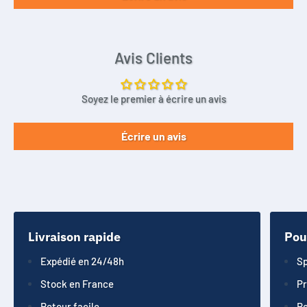
Avis Clients
Soyez le premier à écrire un avis
Écrire un avis
Livraison rapide
Pou
Expédié en 24/48h
Sp
Stock en France
Pr
Retour facile
Re