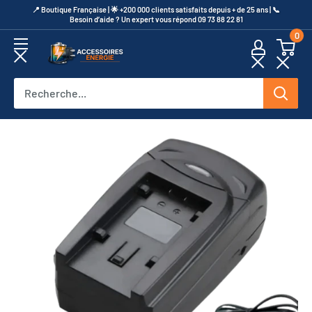
Passer
​📍​ Boutique Française | 🌟 +200 000 clients satisfaits depuis + de 25 ans | 📞​
Besoin d’aide ? Un expert vous répond 09 73 88 22 81
au
0
contenu
Accessoires
Energie