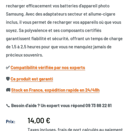
recharger efficacement vos batteries d'appareil photo
Samsung. Avec des adaptateurs secteur et allume-cigare
inclus, il vous permet de recharger vos appareils où que vous
soyez. Sa polyvalence et ses composants certifiés
garantissent fiabilité et sécurité, offrant un temps de charge
de 1,5 à 2,5 heures pour que vous ne manquiez jamais de
précieux souvenirs.
✅​
Compatibilité vérifiée par nos experts
🛡️​
Ce produit est garanti
🚚​
Stock en France, expédition rapide en 24/48h
📞
Besoin d’aide ? Un expert vous répond 09 73 88 22 81
Prix
14,00 €
Prix:
réduit
Taxes incluses, frais de port calculés au paiement