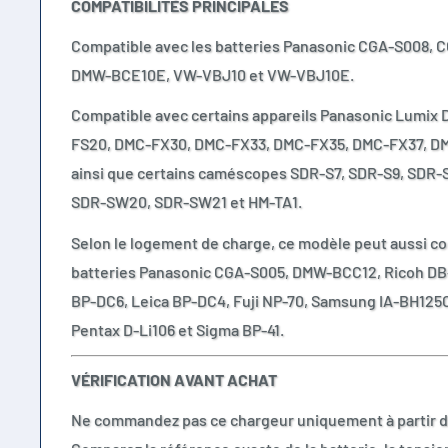
COMPATIBILITÉS PRINCIPALES
Compatible avec les batteries Panasonic CGA-S008,
DMW-BCE10E, VW-VBJ10 et VW-VBJ10E.
Compatible avec certains appareils Panasonic Lumix
FS20, DMC-FX30, DMC-FX33, DMC-FX35, DMC-FX37, D
ainsi que certains caméscopes SDR-S7, SDR-S9, SDR-S
SDR-SW20, SDR-SW21 et HM-TA1.
Selon le logement de charge, ce modèle peut aussi co
batteries Panasonic CGA-S005, DMW-BCC12, Ricoh DB-
BP-DC6, Leica BP-DC4, Fuji NP-70, Samsung IA-BH125
Pentax D-Li106 et Sigma BP-41.
VÉRIFICATION AVANT ACHAT
Ne commandez pas ce chargeur uniquement à partir de 