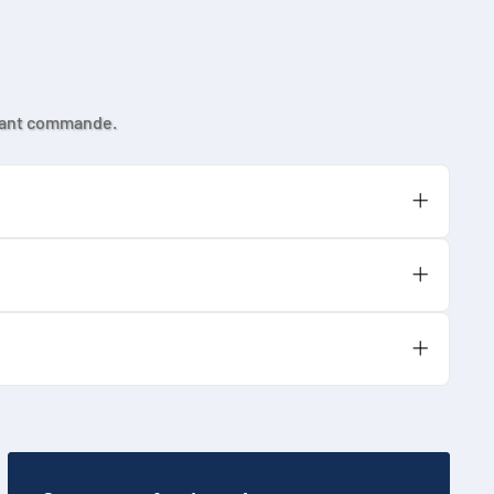
avant commande.
cts et la tension correspondent.
isation.