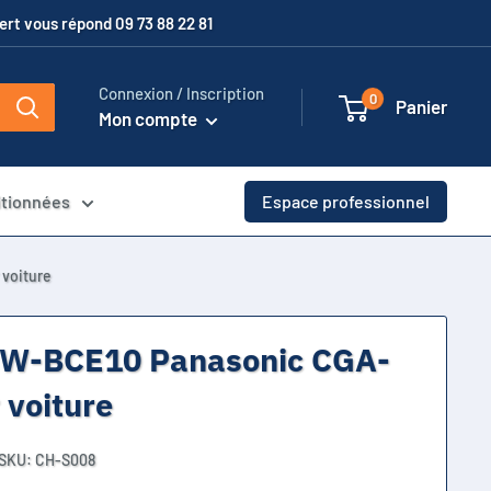
xpert vous répond 09 73 88 22 81
Connexion / Inscription
0
Panier
Mon compte
itionnées
Espace professionnel
voiture
W-BCE10 Panasonic CGA-
 voiture
SKU:
CH-S008