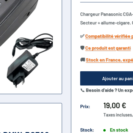
Chargeur Panasonic CGA
Secteur + allume-cigare. G
✅​
Compatibilité vérifiée 
🛡️​
Ce produit est garanti
🚚​
Stock en France, expé
Ajouter au pan
📞
Besoin d’aide ? Un exp
Prix
19,00 €
Prix:
réduit
Taxes incluses,
Stock:
En stock