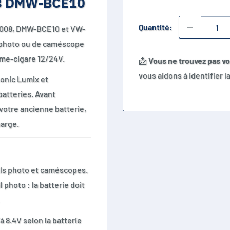
08 DMW-BCE10
Quantité:
S008, DMW-BCE10 et VW-
l photo ou de caméscope
ume-cigare 12/24V.
📩
Vous ne trouvez pas v
vous aidons à identifier 
onic Lumix et
batteries. Avant
 votre ancienne batterie,
harge.
ils photo et caméscopes.
 photo : la batterie doit
 8.4V selon la batterie