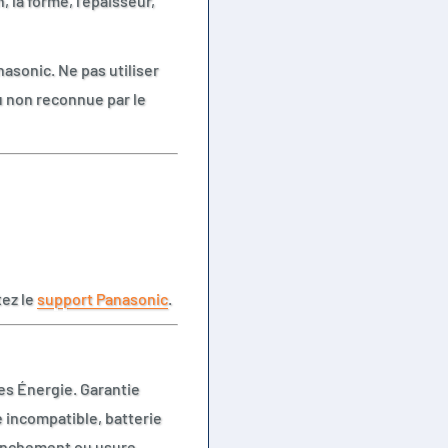
, la forme, l’épaisseur,
asonic. Ne pas utiliser
u non reconnue par le
tez le
support Panasonic
.
es Énergie. Garantie
ie incompatible, batterie
ranchement ou usure