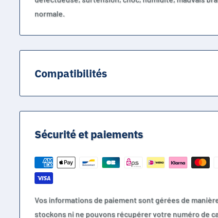
normale.
Compatibilités
Panasonic CGA-S008
Panasonic CGA-S008E
Panasonic CGA-S008A
Sécurité et paiements
Panasonic DMW-BCE10
Panasonic DMW-BCE10E
Panasonic VW-VBJ10
Panasonic VW-VBJ10E
Panasonic CGA-S005
Vos informations de paiement sont gérées de manièr
Panasonic CGA-S005E
stockons ni ne pouvons récupérer votre numéro de ca