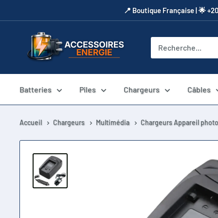
Passer
​📍​ Boutique Française | 🌟 +2
au
contenu
Accessoires
Energie
Batteries
Piles
Chargeurs
Câbles
Accueil
Chargeurs
Multimédia
Chargeurs Appareil phot