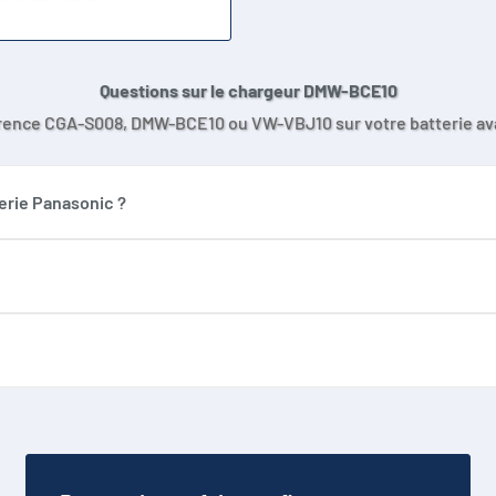
Questions sur le chargeur DMW-BCE10
férence CGA-S008, DMW-BCE10 ou VW-VBJ10 sur votre batterie 
erie Panasonic ?
asonic CGA-S008, DMW-BCE10 et VW-VBJ10 si le format, les conta
 une prise allume-cigare 12/24V, avec les cordons fournis.
 correspondent. Vérifiez toujours la référence exacte avant util