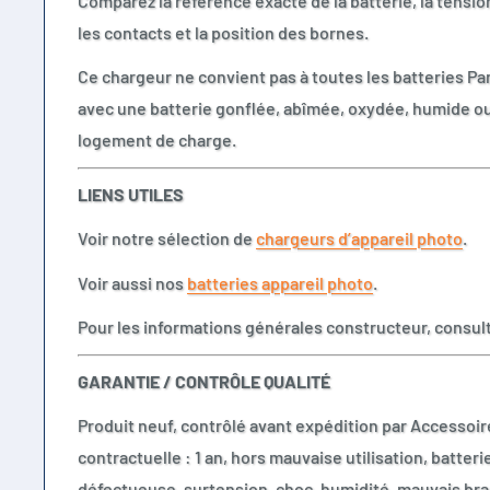
Comparez la référence exacte de la batterie, la tension
les contacts et la position des bornes.
Ce chargeur ne convient pas à toutes les batteries Pan
avec une batterie gonflée, abîmée, oxydée, humide o
logement de charge.
LIENS UTILES
Voir notre sélection de
chargeurs d’appareil photo
.
Voir aussi nos
batteries appareil photo
.
Pour les informations générales constructeur, consul
GARANTIE / CONTRÔLE QUALITÉ
Produit neuf, contrôlé avant expédition par Accessoir
contractuelle : 1 an, hors mauvaise utilisation, batter
défectueuse, surtension, choc, humidité, mauvais b