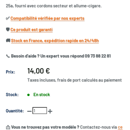
25a, fourni avec cordons secteur et allume-cigare.
✅​
Compatibilité vérifiée par nos experts
🛡️​
Ce produit est garanti
🚚​
Stock en France, expédition rapide en 24/48h
📞
Besoin d’aide ? Un expert vous répond 09 73 88 22 81
Prix
14,00 €
Prix:
réduit
Taxes incluses, frais de port calculés au paiement
Stock:
En stock
Quantité:
📩
Vous ne trouvez pas votre modèle ?
Contactez-nous via
ce