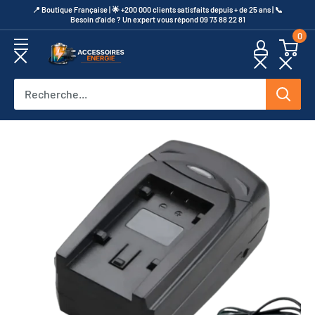
Passer
​📍​ Boutique Française | 🌟 +200 000 clients satisfaits depuis + de 25 ans | 📞​
Besoin d’aide ? Un expert vous répond 09 73 88 22 81
au
0
contenu
Accessoires
Energie