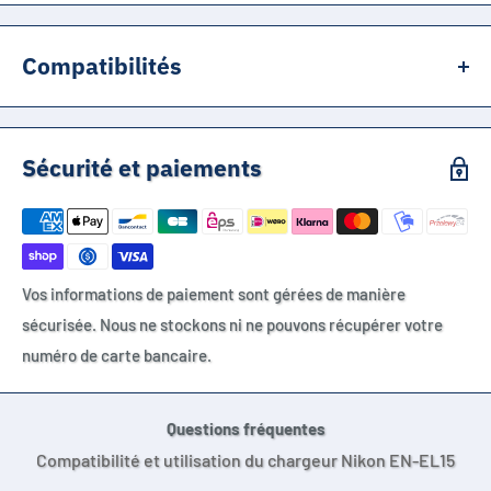
Compatibilités
Nikon EN-EL15, Nikon ENEL15, Nikon EN-EL15a, Nikon EN-
EL15b, Nikon EN-EL15c, Nikon MH-25, Nikon MH-25a, Nikon
Sécurité et paiements
D500, Nikon D600, Nikon D610, Nikon D7000, Nikon D7100,
Nikon D7200, Nikon D750, Nikon D7500, Nikon D800, Nikon
D800E, Nikon D810, Nikon D810A, Nikon D850, Nikon 1 V1, Nikon
Z5, Nikon Z6, Nikon Z6 II, Nikon Z7, Nikon Z7 II, Nikon MB-D11,
Vos informations de paiement sont gérées de manière
Nikon MB-D12
sécurisée. Nous ne stockons ni ne pouvons récupérer votre
numéro de carte bancaire.
Questions fréquentes
Compatibilité et utilisation du chargeur Nikon EN-EL15