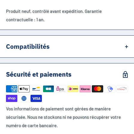
Produit neuf, contrôlé avant expédition. Garantie
contractuelle : 1 an.
Compatibilités
Canon PowerShot G1 X Mark II
Canon PowerShot N100
Sécurité et paiements
Canon Legria Mini X
Canon Vixia Mini X
Canon NB-12L
Canon CB-2LG
Vos informations de paiement sont gérées de manière
Canon CB-2LGE
sécurisée. Nous ne stockons ni ne pouvons récupérer votre
Chargeur compatible NB-12L
numéro de carte bancaire.