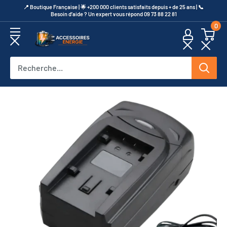
Passer
​📍​ Boutique Française | 🌟 +200 000 clients satisfaits depuis + de 25 ans | 📞​
Besoin d’aide ? Un expert vous répond 09 73 88 22 81
au
0
contenu
Accessoires
Energie