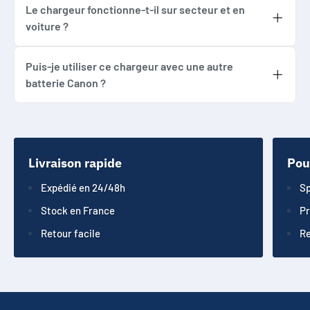
convient aux batteries LP-E12 utilisées
Le chargeur fonctionne-t-il sur secteur et en
voiture ?
notamment sur Canon EOS M, EOS M2, EOS
Oui, ce chargeur est indiqué avec une entrée
M10, EOS 100D, EOS Kiss X7 et EOS Rebel SL1
secteur 90–250V AC et une entrée voiture 12–
Puis-je utiliser ce chargeur avec une autre
selon la batterie d’origine.
batterie Canon ?
24V DC. Les cordons secteur et allume-cigare
Non, pas sans contrôle. Ne pas confondre LP-
sont indiqués comme fournis.
E12 avec LP-E6, LP-E8, LP-E10, LP-E17, NB-13L
ou NB-7L. La référence, les contacts, la
polarité et le logement doivent correspondre.
Livraison rapide
Pou
Expédié en 24/48h
Sp
Stock en France
Pr
Retour facile
Re