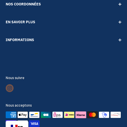
NOS COORDONNÉES
SARL POINT ENERGIE
EN SAVOIR PLUS
20 Rue de Lépante
Contact
06000 NICE
INFORMATIONS
A propos
Tél :
09 73 88 22 81
Notre blog
Votre vie privée
Mail :
boutique@accessoires-energie.com
Pour les professionnels
Termes & conditions
Voir toutes les catégories
Politique de livraison
Foire aux questions
Conditions générales de vente
Nous suivre
Notre Activité
Politique de retours et remboursements
Notre boutique
Rétractation
Nous acceptons