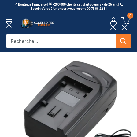
Passer
​📍​ Boutique Française | 🌟 +200 000 clients satisfaits depuis + de 25 ans | 📞​
Besoin d’aide ? Un expert vous répond 09 73 88 22 81
au
0
contenu
Accessoires
Energie