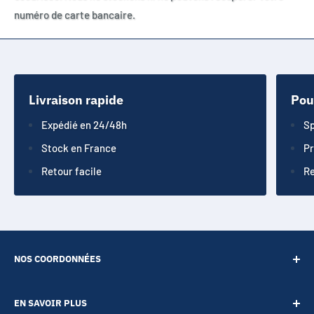
numéro de carte bancaire.
Livraison rapide
Pou
Expédié en 24/48h
Sp
Stock en France
Pr
Retour facile
Re
NOS COORDONNÉES
SARL POINT ENERGIE
EN SAVOIR PLUS
20 Rue de Lépante