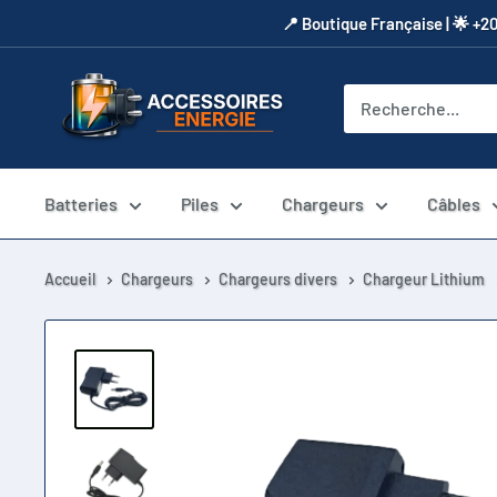
Passer
​📍​ Boutique Française | 🌟 +2
au
contenu
Accessoires
Energie
Batteries
Piles
Chargeurs
Câbles
Accueil
Chargeurs
Chargeurs divers
Chargeur Lithium