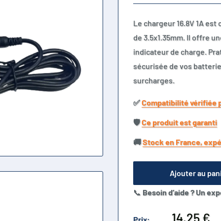
Le chargeur 16.8V 1A est 
de 3.5x1.35mm. Il offre u
indicateur de charge. Prat
sécurisée de vos batterie
surcharges.
✅​
Compatibilité vérifiée 
🛡️​
Ce produit est garanti
🚚​
Stock en France, expé
Ajouter au pan
📞
Besoin d’aide ? Un exp
Prix
14,25 €
Prix: