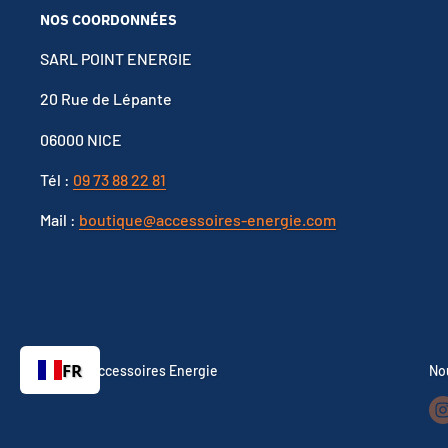
NOS COORDONNÉES
SARL POINT ENERGIE
20 Rue de Lépante
06000 NICE
Tél :
09 73 88 22 81
Mail :
boutique@accessoires-energie.com
FR
© 2026 Accessoires Energie
No