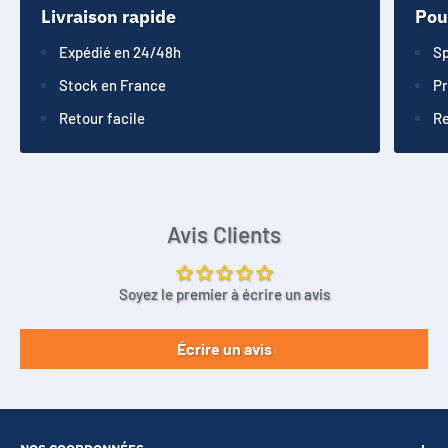
Livraison rapide
Pou
Expédié en 24/48h
Sp
Stock en France
Pr
Retour facile
Re
Avis Clients
Soyez le premier à écrire un avis
Écrire un avis