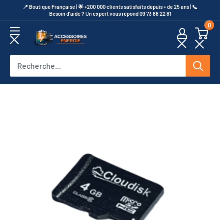
Passer
​📍​ Boutique Française | 🌟 +200 000 clients satisfaits depuis + de 25 ans | 📞​
Besoin d’aide ? Un expert vous répond 09 73 88 22 81
au
0
contenu
Accessoires
Energie